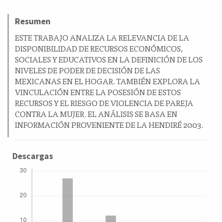
a
principal
l
del
Resumen
a
artículo
ESTE TRABAJO ANALIZA LA RELEVANCIA DE LA
t
DISPONIBILIDAD DE RECURSOS ECONÓMICOS,
e
SOCIALES Y EDUCATIVOS EN LA DEFINICIÓN DE LOS
r
NIVELES DE PODER DE DECISIÓN DE LAS
a
MEXICANAS EN EL HOGAR. TAMBIÉN EXPLORA LA
l
VINCULACIÓN ENTRE LA POSESIÓN DE ESTOS
RECURSOS Y EL RIESGO DE VIOLENCIA DE PAREJA
CONTRA LA MUJER. EL ANÁLISIS SE BASA EN
INFORMACIÓN PROVENIENTE DE LA HENDIRÉ 2003.
Descargas