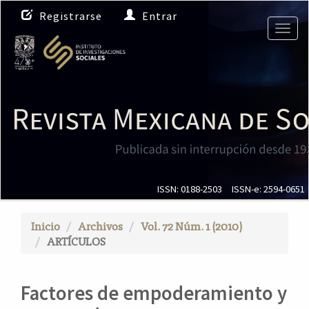
N
Registrarse
Entrar
a
Togg
v
navig
e
g
a
c
i
ó
n
p
r
i
ISSN: 0188-2503
ISSN-e: 2594-0651
n
c
Inicio
Archivos
Vol. 72 Núm. 1 (2010)
i
ARTÍCULOS
p
a
l
Factores de empoderamiento y
C