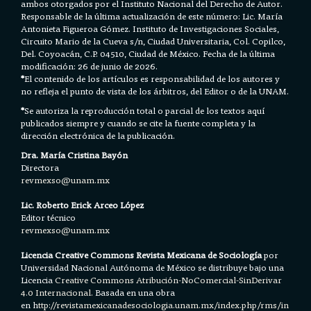
ambos otorgados por el Instituto Nacional del Derecho de Autor.
Responsable de la última actualización de este número: Lic. María
Antonieta Figueroa Gómez. Instituto de Investigaciones Sociales,
Circuito Mario de la Cueva s/n, Ciudad Universitaria, Col. Copilco,
Del. Coyoacán, C.P. 04510, Ciudad de México. Fecha de la última
modificación: 26 de junio de 2026.
*
El contenido de los artículos es responsabilidad de los autores y
no refleja el punto de vista de los árbitros, del Editor o de la UNAM.
*
Se autoriza la reproducción total o parcial de los textos aquí
publicados siempre y cuando se cite la fuente completa y la
dirección electrónica de la publicación.
Dra. María Cristina Bayón
Directora
revmexso@unam.mx
Lic. Roberto Erick Arceo López
Editor técnico
revmexso@unam.mx
Licencia Creative Commons Revista Mexicana de Sociología
por
Universidad Nacional Autónoma de México se distribuye bajo una
Licencia
Creative Commons Atribución-NoComercial-SinDerivar
4.0 Internacional.
Basada en una obra
en h
ttp://revistamexicanadesociologia.unam.mx/index.php/rms/in