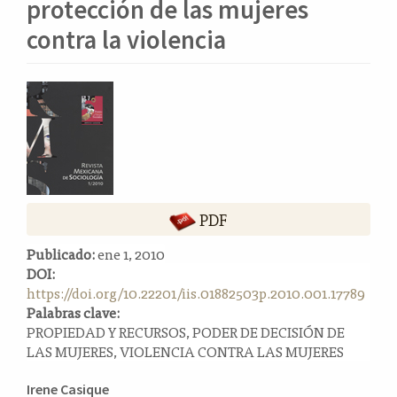
o
protección de las mujeres
n
contra la violencia
t
e
n
Barra
i
lateral
d
o
del
p
artículo
r
i
n
PDF
c
Publicado:
ene 1, 2010
i
DOI:
p
https://doi.org/10.22201/iis.01882503p.2010.001.17789
a
Palabras clave:
l
PROPIEDAD Y RECURSOS, PODER DE DECISIÓN DE
B
LAS MUJERES, VIOLENCIA CONTRA LAS MUJERES
a
r
Contenido
Irene Casique
r