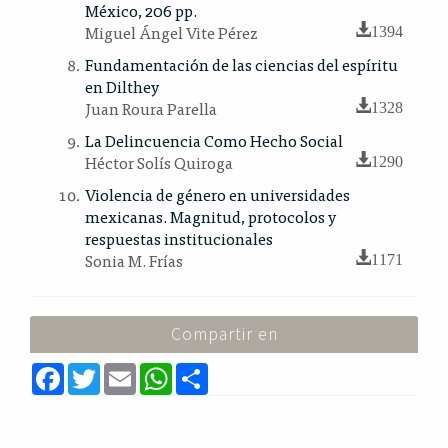
México, 206 pp.
Miguel Ángel Vite Pérez
1394
Fundamentación de las ciencias del espíritu
en Dilthey
Juan Roura Parella
1328
La Delincuencia Como Hecho Social
Héctor Solís Quiroga
1290
Violencia de género en universidades
mexicanas. Magnitud, protocolos y
respuestas institucionales
Sonia M. Frías
1171
Compartir en
F
T
E
W
S
a
w
m
h
h
c
i
a
a
a
e
t
i
t
r
b
t
l
s
e