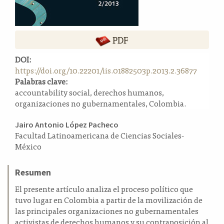
a
l
a
PDF
t
e
DOI:
r
https://doi.org/10.22201/iis.01882503p.2013.2.36877
a
Palabras clave:
l
accountability social, derechos humanos,
organizaciones no gubernamentales, Colombia.
Contenido
Jairo Antonio López Pacheco
Facultad Latinoamericana de Ciencias Sociales-
principal
México
del
artículo
Resumen
El presente artículo analiza el proceso político que
tuvo lugar en Colombia a partir de la movilización de
las principales organizaciones no gubernamentales
activistas de derechos humanos y su contraposición al