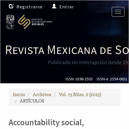
N
Registrarse
Entrar
a
Togg
v
navig
e
g
a
c
i
ó
n
p
r
i
ISSN: 0188-2503
ISSN-e: 2594-0651
n
c
Inicio
Archivos
Vol. 75 Núm. 2 (2013)
i
ARTÍCULOS
p
a
l
Accountability social,
C