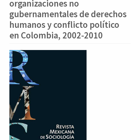
o
organizaciones no
n
gubernamentales de derechos
t
e
humanos y conflicto político
n
en Colombia, 2002-2010
i
d
o
Barra
p
lateral
r
i
del
n
artículo
c
i
p
a
l
B
a
r
r