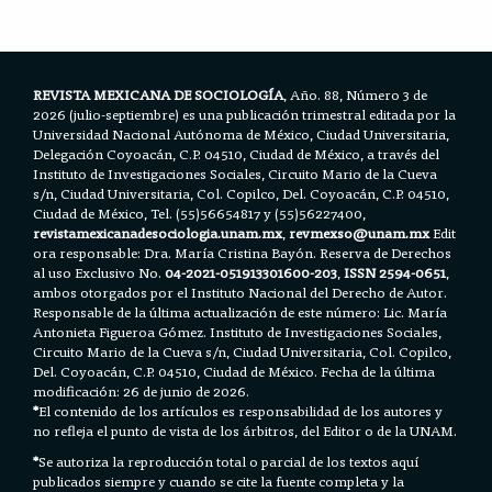
o
e
A
o
r
p
k
p
REVISTA MEXICANA DE SOCIOLOGÍA
, Año. 88, Número 3 de
2026 (julio-septiembre) es una publicación trimestral editada por la
Universidad Nacional Autónoma de México, Ciudad Universitaria,
Delegación Coyoacán, C.P. 04510, Ciudad de México, a través del
Instituto de Investigaciones Sociales, Circuito Mario de la Cueva
s/n, Ciudad Universitaria, Col. Copilco, Del. Coyoacán, C.P. 04510,
Ciudad de México, Tel. (55)56654817 y (55)56227400,
revistamexicanadesociologia.unam.mx
,
revmexso@unam.mx
Edit
ora responsable: Dra. María Cristina Bayón. Reserva de Derechos
al uso Exclusivo No.
04-2021-051913301600-203
,
ISSN 2594-0651
,
ambos otorgados por el Instituto Nacional del Derecho de Autor.
Responsable de la última actualización de este número: Lic. María
Antonieta Figueroa Gómez. Instituto de Investigaciones Sociales,
Circuito Mario de la Cueva s/n, Ciudad Universitaria, Col. Copilco,
Del. Coyoacán, C.P. 04510, Ciudad de México. Fecha de la última
modificación: 26 de junio de 2026.
*
El contenido de los artículos es responsabilidad de los autores y
no refleja el punto de vista de los árbitros, del Editor o de la UNAM.
*
Se autoriza la reproducción total o parcial de los textos aquí
publicados siempre y cuando se cite la fuente completa y la