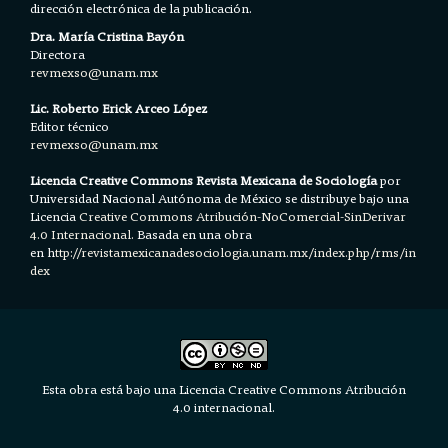
dirección electrónica de la publicación.
Dra. María Cristina Bayón
Directora
revmexso@unam.mx
Lic. Roberto Erick Arceo López
Editor técnico
revmexso@unam.mx
Licencia Creative Commons Revista Mexicana de Sociología
por
Universidad Nacional Autónoma de México se distribuye bajo una
Licencia
Creative Commons Atribución-NoComercial-SinDerivar
4.0 Internacional.
Basada en una obra
en h
ttp://revistamexicanadesociologia.unam.mx/index.php/rms/in
dex
Esta obra está bajo una Licencia Creative Commons Atribución
4.0 internacional.