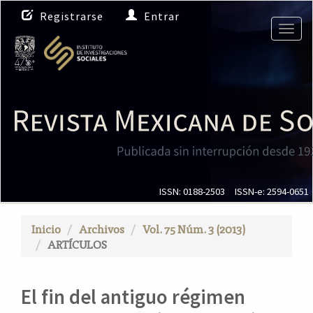
N
Registrarse
Entrar
a
Togg
v
navig
e
g
a
c
i
ó
n
p
r
i
ISSN: 0188-2503
ISSN-e: 2594-0651
n
c
Inicio
Archivos
Vol. 75 Núm. 3 (2013)
i
ARTÍCULOS
p
a
l
El fin del antiguo régimen
C