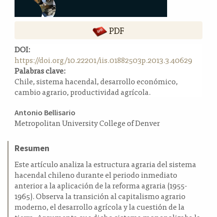
a
l
a
PDF
t
DOI:
e
https://doi.org/10.22201/iis.01882503p.2013.3.40629
r
Palabras clave:
a
Chile, sistema hacendal, desarrollo económico,
l
cambio agrario, productividad agrícola.
Contenido
Antonio Bellisario
Metropolitan University College of Denver
principal
del
Resumen
artículo
Este artículo analiza la estructura agraria del sistema
hacendal chileno durante el periodo inmediato
anterior a la aplicación de la reforma agraria (1955-
1965). Observa la transición al capitalismo agrario
moderno, el desarrollo agrícola y la cuestión de la
tierra. Argumenta que dicho sistema monopolizaba la