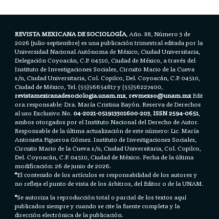
o
r
p
k
p
REVISTA MEXICANA DE SOCIOLOGÍA
, Año. 88, Número 3 de
2026 (julio-septiembre) es una publicación trimestral editada por la
Universidad Nacional Autónoma de México, Ciudad Universitaria,
Delegación Coyoacán, C.P. 04510, Ciudad de México, a través del
Instituto de Investigaciones Sociales, Circuito Mario de la Cueva
s/n, Ciudad Universitaria, Col. Copilco, Del. Coyoacán, C.P. 04510,
Ciudad de México, Tel. (55)56654817 y (55)56227400,
revistamexicanadesociologia.unam.mx
,
revmexso@unam.mx
Edit
ora responsable: Dra. María Cristina Bayón. Reserva de Derechos
al uso Exclusivo No.
04-2021-051913301600-203
,
ISSN 2594-0651
,
ambos otorgados por el Instituto Nacional del Derecho de Autor.
Responsable de la última actualización de este número: Lic. María
Antonieta Figueroa Gómez. Instituto de Investigaciones Sociales,
Circuito Mario de la Cueva s/n, Ciudad Universitaria, Col. Copilco,
Del. Coyoacán, C.P. 04510, Ciudad de México. Fecha de la última
modificación: 26 de junio de 2026.
*
El contenido de los artículos es responsabilidad de los autores y
no refleja el punto de vista de los árbitros, del Editor o de la UNAM.
*
Se autoriza la reproducción total o parcial de los textos aquí
publicados siempre y cuando se cite la fuente completa y la
dirección electrónica de la publicación.