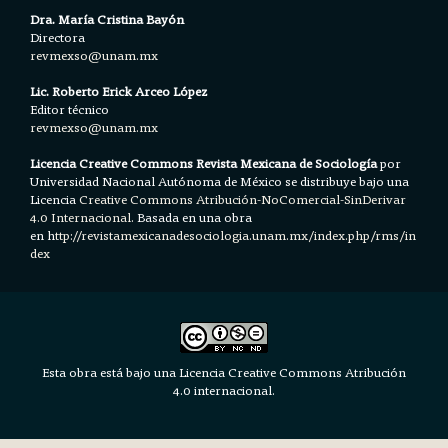
Dra. María Cristina Bayón
Directora
revmexso@unam.mx
Lic. Roberto Erick Arceo López
Editor técnico
revmexso@unam.mx
Licencia Creative Commons Revista Mexicana de Sociología
por
Universidad Nacional Autónoma de México se distribuye bajo una
Licencia
Creative Commons Atribución-NoComercial-SinDerivar
4.0 Internacional.
Basada en una obra
en h
ttp://revistamexicanadesociologia.unam.mx/index.php/rms/in
dex
Esta obra está bajo una Licencia Creative Commons Atribución
4.0 internacional.