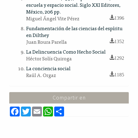
escuela y espacio social. Siglo XXI Editores,
México, 206 pp.
Miguel Ángel Vite Pérez
1396
Fundamentación de las ciencias del espíritu
en Dilthey
Juan Roura Parella
1352
La Delincuencia Como Hecho Social
Héctor Solís Quiroga
1292
La conciencia social
Raúl A. Orgaz
1185
Compartir en
F
T
E
W
S
a
w
m
h
h
c
i
a
a
a
e
t
i
t
r
b
t
l
s
e
o
e
A