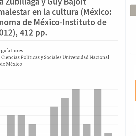
 Zubillaga y Guy Bajoit
malestar en la cultura (México:
noma de México-Instituto de
012), 412 pp.
ido
rguía Lores
 Ciencias Políticas y Sociales Universidad Nacional
l
de México
I
o