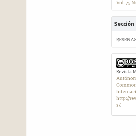
Vol. 75 N
Sección
RESEÑAS
Revista 
Autónom
Commons 
Internac
http://r
s/
.