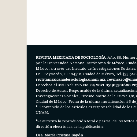
REVISTA MEXICANA DE SOCIOLOGÍA
, Año. 88, Número
por la Universidad Nacional Autónoma de México, Ciudad 
México, a través del Instituto de Investigaciones Sociales,
Del. Coyoacán, C.P. 04510, Ciudad de México, Tel. (55)56
revistamexicanadesociologia.unam.mx
,
revmexso@una
Derechos al uso Exclusivo No.
04-2021-051913301600-20
Derecho de Autor. Responsable de la última actualización
Investigaciones Sociales, Circuito Mario de la Cueva s/n, 
Ciudad de México. Fecha de la última modificación: 26 de 
*
El contenido de los artículos es responsabilidad de los aut
UNAM.
*
Se autoriza la reproducción total o parcial de los textos
dirección electrónica de la publicación.
Dra. María Cristina Bayón