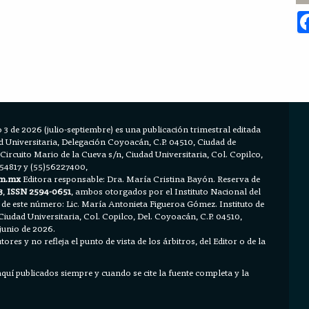
 3 de 2026 (julio-septiembre) es una publicación trimestral editada
Universitaria, Delegación Coyoacán, C.P. 04510, Ciudad de
 Circuito Mario de la Cueva s/n, Ciudad Universitaria, Col. Copilco,
654817 y (55)56227400,
m.mx
Editora responsable: Dra. María Cristina Bayón. Reserva de
3
,
ISSN 2594-0651
, ambos otorgados por el Instituto Nacional del
 de este número: Lic. María Antonieta Figueroa Gómez. Instituto de
Ciudad Universitaria, Col. Copilco, Del. Coyoacán, C.P. 04510,
junio de 2026.
ores y no refleja el punto de vista de los árbitros, del Editor o de la
 aquí publicados siempre y cuando se cite la fuente completa y la