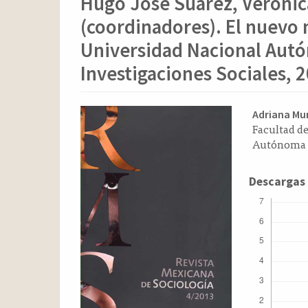
Hugo José Suárez, Verónica
o
n
(coordinadores). El nuevo 
t
e
Universidad Nacional Autó
n
Investigaciones Sociales, 2
i
d
o
Barra
Conten
Adriana Mu
p
Facultad de
lateral
principa
r
Autónoma 
del
del
i
n
artículo
artícul
Descargas
c
i
p
a
l
B
a
r
r