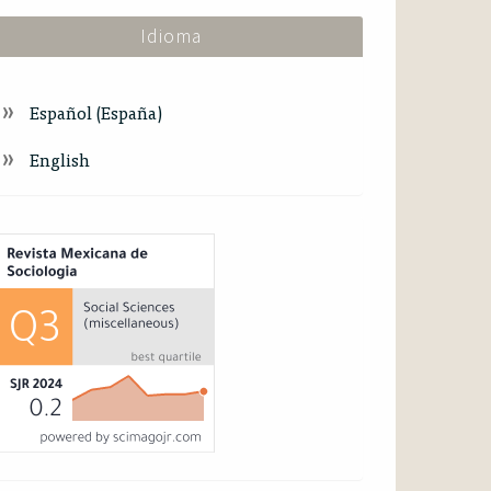
Idioma
Español (España)
English
ndex