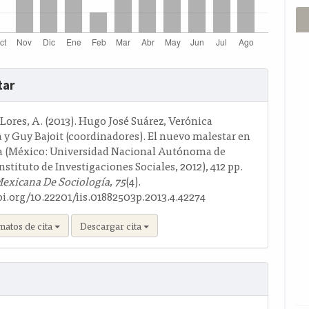
s
tar
o
ores, A. (2013). Hugo José Suárez, Verónica
 y Guy Bajoit (coordinadores). El nuevo malestar en
ra (México: Universidad Nacional Autónoma de
stituto de Investigaciones Sociales, 2012), 412 pp.
Mexicana De Sociología
,
75
(4).
oi.org/10.22201/iis.01882503p.2013.4.42274
matos de cita
Descargar cita