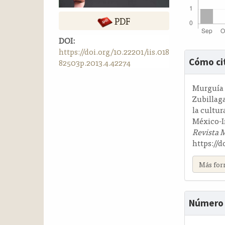
a
l
PDF
a
DOI:
t
https://doi.org/10.22201/iis.018
e
Detalle
Cómo ci
82503p.2013.4.42274
r
del
a
artícul
l
Murguía L
Zubillaga
la cultu
México-In
Revista 
https://d
Más for
Número