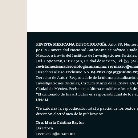
REVISTA MEXICANA DE SOCIOLOGÍA
, Año. 88, Número
por la Universidad Nacional Autónoma de México, Ciudad 
México, a través del Instituto de Investigaciones Sociales,
Del. Coyoacán, C.P. 04510, Ciudad de México, Tel. (55)56
revistamexicanadesociologia.unam.mx
,
revmexso@una
Derechos al uso Exclusivo No.
04-2021-051913301600-20
Derecho de Autor. Responsable de la última actualización
Investigaciones Sociales, Circuito Mario de la Cueva s/n, 
Ciudad de México. Fecha de la última modificación: 26 de 
*
El contenido de los artículos es responsabilidad de los aut
UNAM.
*
Se autoriza la reproducción total o parcial de los textos
dirección electrónica de la publicación.
Dra. María Cristina Bayón
Directora
revmexso@unam.mx