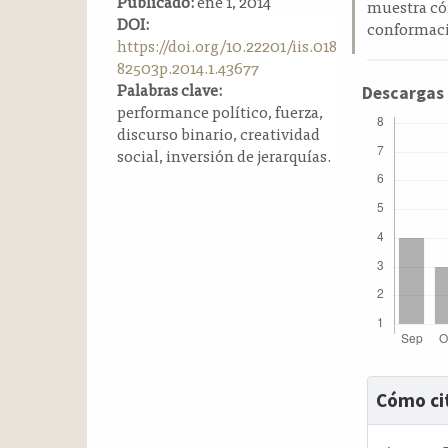
Publicado:
ene 1, 2014
muestra cóm
a
DOI:
conformació
l
https://doi.org/10.22201/iis.018
a
82503p.2014.1.43677
t
Palabras clave:
Descargas
e
performance político, fuerza,
r
discurso binario, creatividad
a
social, inversión de jerarquías.
l
Detalle
Cómo ci
del
artícul