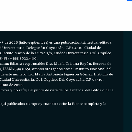
 3 de 2026 (julio-septiembre) es una publicación trimestral editada
Universitaria, Delegación Coyoacán, C.P. 04510, Ciudad de
 Circuito Mario de la Cueva s/n, Ciudad Universitaria, Col. Copilco,
654817 y (55)56227400,
m.mx
Editora responsable: Dra. María Cristina Bayón. Reserva de
3
,
ISSN 2594-0651
, ambos otorgados por el Instituto Nacional del
 de este número: Lic. María Antonieta Figueroa Gómez. Instituto de
Ciudad Universitaria, Col. Copilco, Del. Coyoacán, C.P. 04510,
junio de 2026.
ores y no refleja el punto de vista de los árbitros, del Editor o de la
 aquí publicados siempre y cuando se cite la fuente completa y la