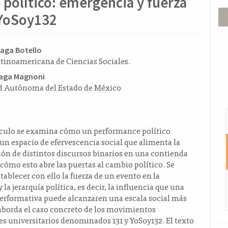
político: emergencia y fuerza
 YoSoy132
ido
eaga Botello
tinoamericana de Ciencias Sociales.
l
uaga Magnoni
d Autónoma del Estado de México
o
I
tículo se examina cómo un performance político
un espacio de efervescencia social que alimenta la
ón de distintos discursos binarios en una contienda
y cómo esto abre las puertas al cambio político. Se
tablecer con ello la fuerza de un evento en la
 la jerarquía política, es decir, la influencia que una
erformativa puede alcanzaren una escala social más
aborda el caso concreto de los movimientos
es universitarios denominados 131 y YoSoy132. El texto