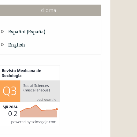
Idioma
Español (España)
English
ndex