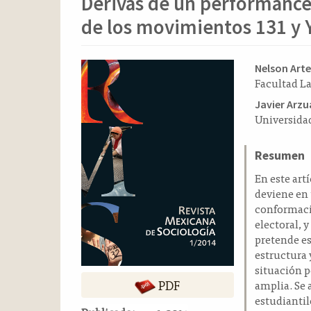
Derivas de un performance 
o
n
de los movimientos 131 y
t
e
n
Barra
Conten
Nelson Art
i
Facultad La
lateral
principa
d
del
del
Javier Arz
o
Universida
p
artículo
artícul
r
i
Resumen
n
En este ar
c
deviene en 
i
conformaci
p
electoral, 
a
pretende es
l
estructura y
B
situación p
a
PDF
amplia. Se 
r
estudiantil
r