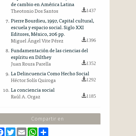
de cambio en América Latina
Theotonio Dos Santos
1437
Pierre Bourdieu, 1997, Capital cultural,
escuela y espacio social. Siglo XXI
Editores, México, 206 pp.
Miguel Ángel Vite Pérez
1396
Fundamentación de las ciencias del
espíritu en Dilthey
Juan Roura Parella
1352
La Delincuencia Como Hecho Social
Héctor Solís Quiroga
1292
La conciencia social
Raúl A. Orgaz
1185
Compartir en
F
T
E
W
S
a
w
m
h
h