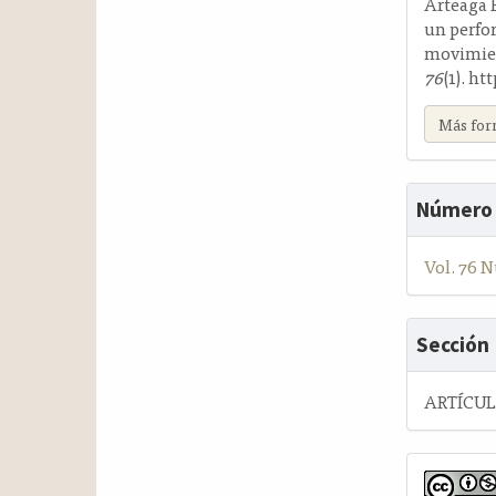
Arteaga B
un perfo
movimien
76
(1). h
Más for
Número
Vol. 76 N
Sección
ARTÍCU