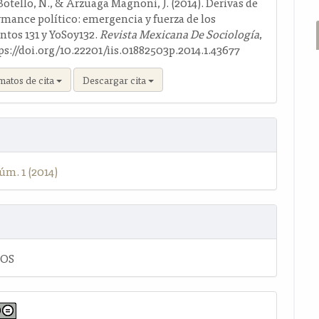
otello, N., & Arzuaga Magnoni, J. (2014). Derivas de
rmance político: emergencia y fuerza de los
tos 131 y YoSoy132.
Revista Mexicana De Sociología
,
ttps://doi.org/10.22201/iis.01882503p.2014.1.43677
matos de cita
Descargar cita
úm. 1 (2014)
LOS