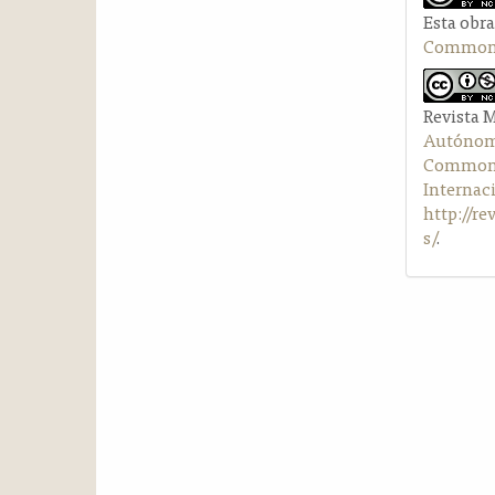
Esta obra
Commons 
Revista 
Autónom
Commons 
Internac
http://r
s/
.