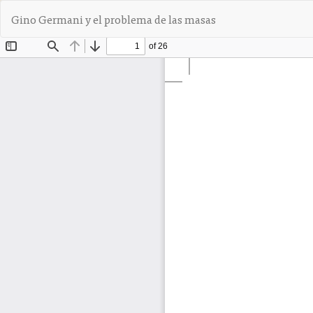
V
Gino Germani y el problema de las masas
o
l
v
e
r
a
l
o
s
d
e
t
a
l
l
e
s
d
e