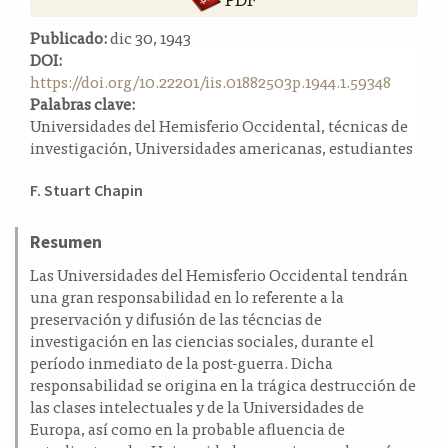
a
Publicado:
dic 30, 1943
l
DOI:
a
https://doi.org/10.22201/iis.01882503p.1944.1.59348
t
Palabras clave:
e
Universidades del Hemisferio Occidental, técnicas de
r
investigación, Universidades americanas, estudiantes
a
l
Contenido
F. Stuart Chapin
principal
del
Resumen
artículo
Las Universidades del Hemisferio Occidental tendrán
una gran responsabilidad en lo referente a la
preservación y difusión de las técncias de
investigación en las ciencias sociales, durante el
período inmediato de la post-guerra. Dicha
responsabilidad se origina en la trágica destrucción de
las clases intelectuales y de la Universidades de
Europa, así como en la probable afluencia de