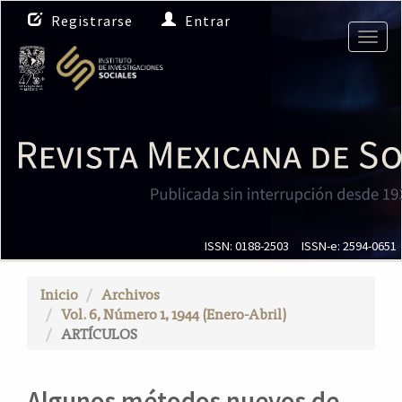
N
Registrarse
Entrar
a
Togg
v
navig
e
g
a
c
i
ó
n
p
r
i
ISSN: 0188-2503
ISSN-e: 2594-0651
n
c
Inicio
Archivos
i
Vol. 6, Número 1, 1944 (Enero-Abril)
p
ARTÍCULOS
a
l
C
Algunos métodos nuevos de