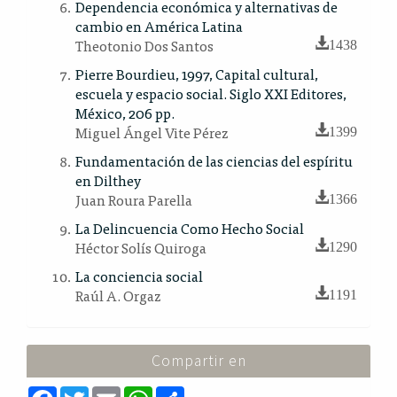
Dependencia económica y alternativas de
cambio en América Latina
Theotonio Dos Santos
1438
Pierre Bourdieu, 1997, Capital cultural,
escuela y espacio social. Siglo XXI Editores,
México, 206 pp.
Miguel Ángel Vite Pérez
1399
Fundamentación de las ciencias del espíritu
en Dilthey
Juan Roura Parella
1366
La Delincuencia Como Hecho Social
Héctor Solís Quiroga
1290
La conciencia social
Raúl A. Orgaz
1191
Compartir en
F
T
E
W
S