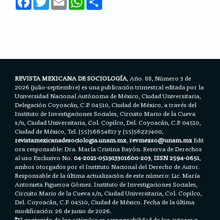
a
w
m
h
h
c
i
a
a
a
e
t
i
t
r
b
t
l
s
e
o
e
A
o
r
p
k
p
REVISTA MEXICANA DE SOCIOLOGÍA
, Año. 88, Número 3 de
2026 (julio-septiembre) es una publicación trimestral editada por la
Universidad Nacional Autónoma de México, Ciudad Universitaria,
Delegación Coyoacán, C.P. 04510, Ciudad de México, a través del
Instituto de Investigaciones Sociales, Circuito Mario de la Cueva
s/n, Ciudad Universitaria, Col. Copilco, Del. Coyoacán, C.P. 04510,
Ciudad de México, Tel. (55)56654817 y (55)56227400,
revistamexicanadesociologia.unam.mx
,
revmexso@unam.mx
Edit
ora responsable: Dra. María Cristina Bayón. Reserva de Derechos
al uso Exclusivo No.
04-2021-051913301600-203
,
ISSN 2594-0651
,
ambos otorgados por el Instituto Nacional del Derecho de Autor.
Responsable de la última actualización de este número: Lic. María
Antonieta Figueroa Gómez. Instituto de Investigaciones Sociales,
Circuito Mario de la Cueva s/n, Ciudad Universitaria, Col. Copilco,
Del. Coyoacán, C.P. 04510, Ciudad de México. Fecha de la última
modificación: 26 de junio de 2026.
*
El contenido de los artículos es responsabilidad de los autores y