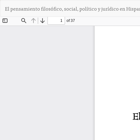
V
El pensamiento filosófico, social, político y jurídico en His
o
l
v
e
r
a
l
o
s
d
e
t
a
l
l
e
s
d
e