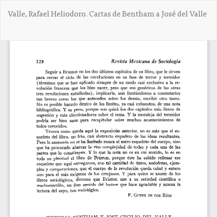
V
Valle, Rafael Heliodoro. Cartas de Bentham a José del Valle
o
l
v
De
D
e
e
r
s
a
c
l
a
o
r
s
g
d
a
e
r
t
P
a
D
l
F
l
e
s
d
e