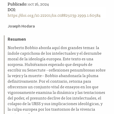
Publicado:
oct 16, 2024
a
DOI:
l
https://doi.org/10.22201/iis.01882503p.1999.1.60584
a
t
Contenido
e
Joseph Hodara
r
principal
a
del
Resumen
l
artículo
Norberto Bobbio aborda aquí dos grandes temas: la
índole caprichosa de los intelectuales y el derrumbe
moral de la ideología europea. Este texto es una
sorpresa. Hubiéramos esperado que después de
escribir su Senectute --reflexiones penumbrosas sobre
la vejez y la muerte-- Bobbio abandonaría la pluma
definitivamente. Por el contrario, retorna para
ofrecernos un conjunto vital de ensayos en los que
vigorosamente examina la dinámica y las tentaciones
del poder, el presunto declive de los intelectuales, el
colapso de la URSS y sus implicaciones ideológicas, y
la culpa europea por los trastornos de la vivencia