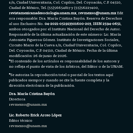
s/n, Ciudad Universitaria, Col. Copilco, Del. Coyoacán, C.P. 04510,
Ciudad de México, Tel. (55)56654817 y (55)56227400,
revistamexicanadesociologia.unam.mx
,
revmexso@unam.mx
Edit
ora responsable: Dra. María Cristina Bayón. Reserva de Derechos
al uso Exclusivo No.
04-2021-051913301600-203
,
ISSN 2594-0651
,
ambos otorgados por el Instituto Nacional del Derecho de Autor.
Responsable de la última actualización de este número: Lic. María
Antonieta Figueroa Gómez. Instituto de Investigaciones Sociales,
Circuito Mario de la Cueva s/n, Ciudad Universitaria, Col. Copilco,
Del. Coyoacán, C.P. 04510, Ciudad de México. Fecha de la última
modificación: 26 de junio de 2026.
*
El contenido de los artículos es responsabilidad de los autores y
no refleja el punto de vista de los árbitros, del Editor o de la UNAM.
*
Se autoriza la reproducción total o parcial de los textos aquí
publicados siempre y cuando se cite la fuente completa y la
dirección electrónica de la publicación.
Dra. María Cristina Bayón
Directora
revmexso@unam.mx
Lic. Roberto Erick Arceo López
Editor técnico
revmexso@unam.mx