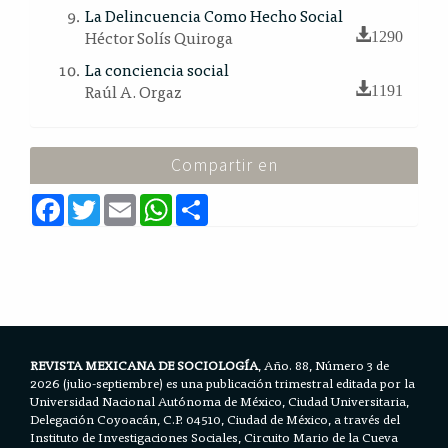
La Delincuencia Como Hecho Social
Héctor Solís Quiroga
1290
La conciencia social
Raúl A. Orgaz
1191
Compartir en
F
T
E
W
S
a
w
m
h
h
c
i
a
a
a
e
t
i
t
r
b
t
l
s
e
o
e
A
o
r
p
k
p
REVISTA MEXICANA DE SOCIOLOGÍA
, Año. 88, Número 3 de
2026 (julio-septiembre) es una publicación trimestral editada por la
Universidad Nacional Autónoma de México, Ciudad Universitaria,
Delegación Coyoacán, C.P. 04510, Ciudad de México, a través del
Instituto de Investigaciones Sociales, Circuito Mario de la Cueva