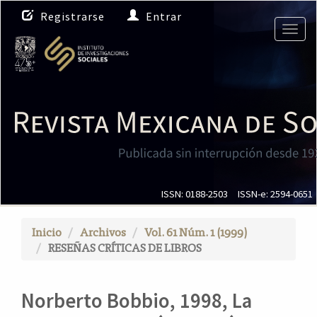
N
Registrarse
Entrar
a
Togg
v
navig
e
g
a
c
i
ó
n
p
r
i
ISSN: 0188-2503
ISSN-e: 2594-0651
n
c
Inicio
Archivos
Vol. 61 Núm. 1 (1999)
i
RESEÑAS CRÍTICAS DE LIBROS
p
a
l
Norberto Bobbio, 1998, La
C