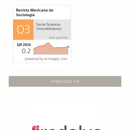
Index
Indexada en