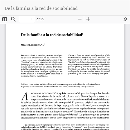
V
De
D
De la familia a la red de sociabilidad
o
e
l
s
v
c
e
a
r
r
a
g
l
a
o
r
s
P
d
D
e
F
t
a
l
l
e
s
d
e