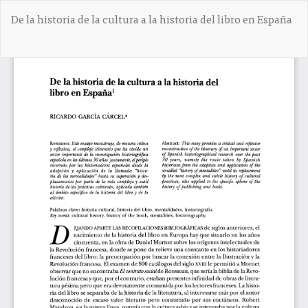
V
De la historia de la cultura a la historia del libro en España
o
l
v
De
D
e
e
r
s
a
c
l
a
o
r
s
g
d
a
e
r
t
P
a
D
l
F
l
e
s
d
e