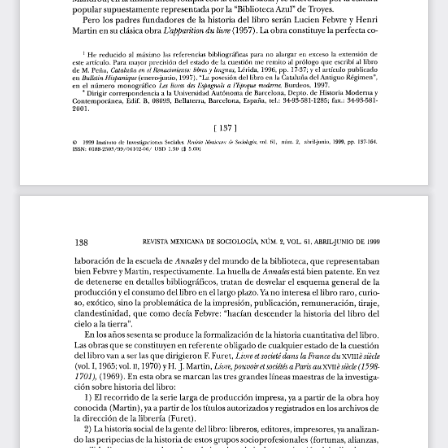
l
a
r
t
í
c
u
l
o