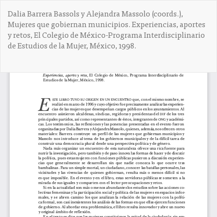
V
Dalia Barrera Bassols y Alejandra Massolo (coords.),
o
Mujeres que gobiernan municipios. Experiencias, aportes
l
y retos, El Colegio de México-Programa Interdisciplinario
v
de Estudios de la Mujer, México, 1998.
e
r
a
De
D
l
e
o
s
s
c
d
a
e
r
t
g
a
a
l
r
l
P
e
D
s
F
d
e