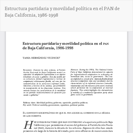
V
Estructura partidaria y movilidad política en el PAN de
o
Baja California, 1986-1998
l
v
e
De
D
r
e
a
s
l
c
o
a
s
r
d
g
e
a
t
r
a
P
l
D
l
F
e
s
d
e