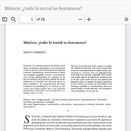
V
De
D
México: ¿todo lo social se desvanece?
o
e
l
s
v
c
e
a
r
r
a
g
l
a
o
r
s
P
d
D
e
F
t
a
l
l
e
s
d
e