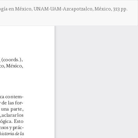
ociología en México, UNAM-UAM-Azcapotzalco, México, 313 pp.
De
D
e
s
c
a
r
g
a
r
P
D
F