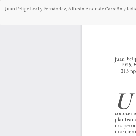
V
Juan Felipe Leal y Fernández, Alfredo Andrade Carreño y Lidi
o
l
v
e
r
a
l
o
s
d
e
t
a
l
l
e
s
d
e