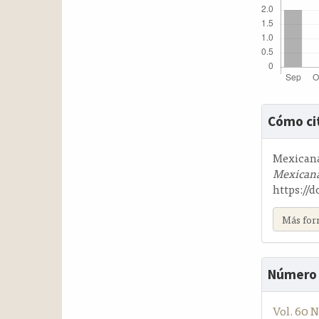
Detalle
Cómo ci
del
artícul
Mexicana 
Mexicana
https://d
Más for
Número
Vol. 60 N