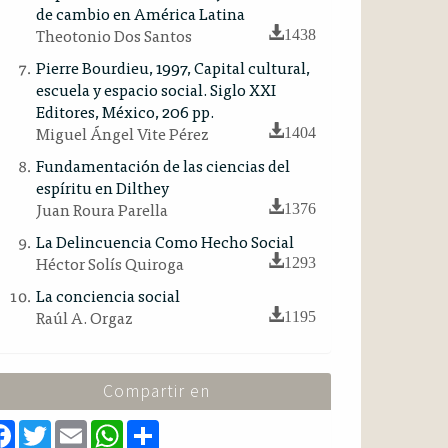
de cambio en América Latina
Theotonio Dos Santos
1438
Pierre Bourdieu, 1997, Capital cultural,
escuela y espacio social. Siglo XXI
Editores, México, 206 pp.
Miguel Ángel Vite Pérez
1404
Fundamentación de las ciencias del
espíritu en Dilthey
Juan Roura Parella
1376
La Delincuencia Como Hecho Social
Héctor Solís Quiroga
1293
La conciencia social
Raúl A. Orgaz
1195
Compartir en
F
T
E
W
S
a
w
m
h
h