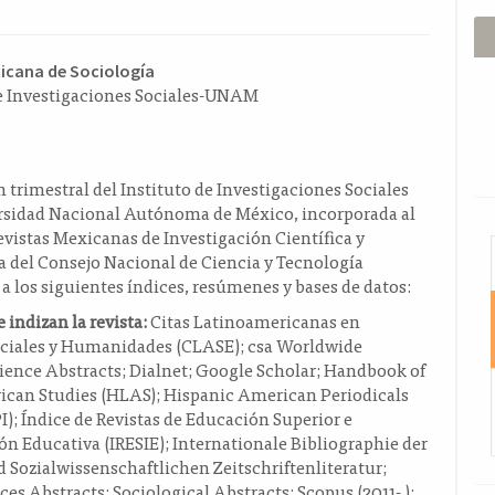
ido
xicana de Sociología
de Investigaciones Sociales-UNAM
l
o
 trimestral del Instituto de Investigaciones Sociales
ersidad Nacional Autónoma de México, incorporada al
evistas Mexicanas de Investigación Científica y
I
 del Consejo Nacional de Ciencia y Tecnología
 a los siguientes índices, resúmenes y bases de datos:
 indizan la revista:
Citas Latinoamericanas en
ociales y Humanidades (CLASE); csa Worldwide
cience Abstracts; Dialnet; Google Scholar; Handbook of
ican Studies (HLAS); Hispanic American Periodicals
); Índice de Revistas de Educación Superior e
ón Educativa (IRESIE); Internationale Bibliographie der
 Sozialwissenschaftlichen Zeitschriftenliteratur;
ices Abstracts; Sociological Abstracts; Scopus (2011- );