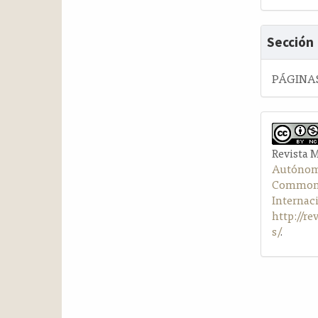
Sección
PÁGINAS
Revista 
Autónom
Commons 
Internac
http://r
s/
.