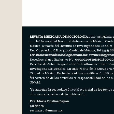
REVISTA MEXICANA DE SOCIOLOGÍA
, Año. 88, Número
por la Universidad Nacional Autónoma de México, Ciudad 
México, a través del Instituto de Investigaciones Sociales,
Del. Coyoacán, C.P. 04510, Ciudad de México, Tel. (55)56
revistamexicanadesociologia.unam.mx
,
revmexso@una
Derechos al uso Exclusivo No.
04-2021-051913301600-20
Derecho de Autor. Responsable de la última actualización
Investigaciones Sociales, Circuito Mario de la Cueva s/n, 
Ciudad de México. Fecha de la última modificación: 26 de 
*
El contenido de los artículos es responsabilidad de los aut
UNAM.
*
Se autoriza la reproducción total o parcial de los textos
dirección electrónica de la publicación.
Dra. María Cristina Bayón
Directora
revmexso@unam.mx