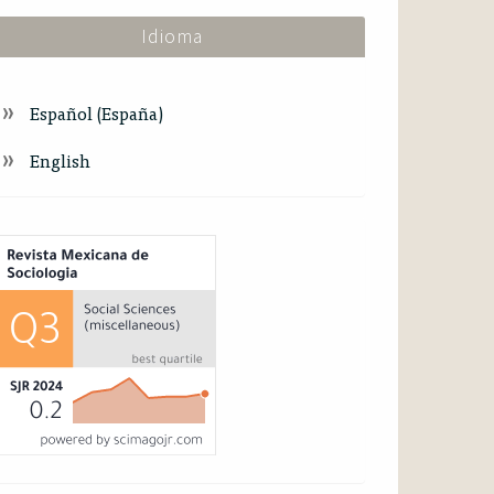
Idioma
Español (España)
English
ndex