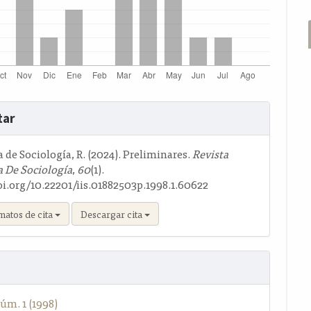
s
tar
o
de Sociología, R. (2024). Preliminares.
Revista
 De Sociología
,
60
(1).
oi.org/10.22201/iis.01882503p.1998.1.60622
matos de cita
Descargar cita
úm. 1 (1998)