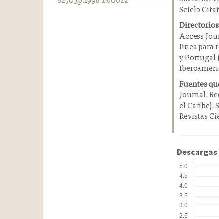
a
Scielo Cita
l
Directorios
a
Access Jou
t
línea para 
e
y Portugal 
r
Iberoameri
a
l
Fuentes que
Journal; Re
el Caribe); 
Revistas Ci
Descargas