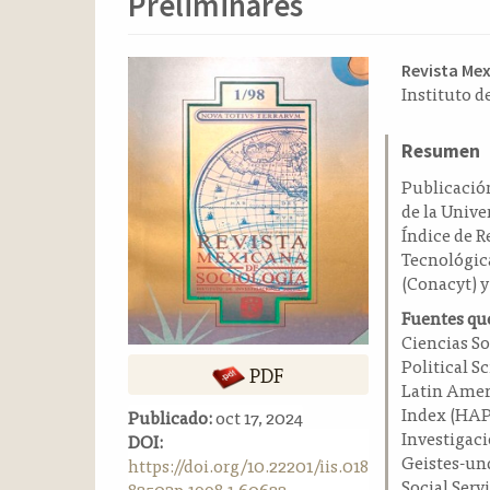
Preliminares
o
n
t
Barra
Conten
Revista Me
e
Instituto 
n
lateral
principa
i
del
del
d
Resumen
artículo
artícul
o
Publicación
p
de la Univ
r
Índice de R
i
Tecnológica
n
(Conacyt) y
c
i
Fuentes que
p
Ciencias S
a
Political S
PDF
l
Latin Amer
B
Index (HAPI
Publicado:
oct 17, 2024
a
Investigaci
DOI:
r
Geistes-und
https://doi.org/10.22201/iis.018
r
Social Serv
82503p.1998.1.60622