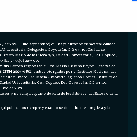
 3 de 2026 (julio-septiembre) es una publicación trimestral editada
Universitaria, Delegación Coyoacán, C.P. 04510, Ciudad de
 Circuito Mario de la Cueva s/n, Ciudad Universitaria, Col. Copilco,
654817 y (55)56227400,
m.mx
Editora responsable: Dra. María Cristina Bayón. Reserva de
3
,
ISSN 2594-0651
, ambos otorgados por el Instituto Nacional del
 de este número: Lic. María Antonieta Figueroa Gómez. Instituto de
Ciudad Universitaria, Col. Copilco, Del. Coyoacán, C.P. 04510,
junio de 2026.
ores y no refleja el punto de vista de los árbitros, del Editor o de la
 aquí publicados siempre y cuando se cite la fuente completa y la