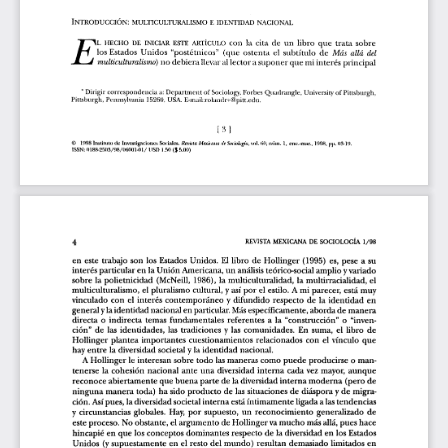
l
a
r
t
í
c
u
l
o