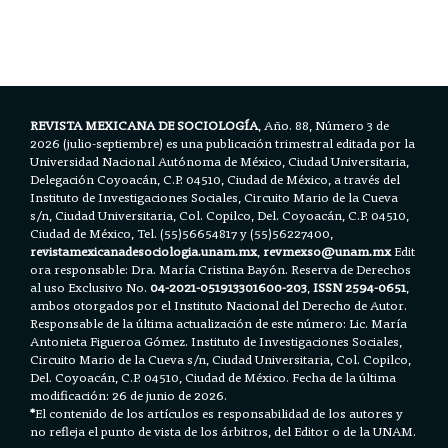
e
t
i
t
r
b
t
l
s
e
o
e
A
o
r
p
k
p
REVISTA MEXICANA DE SOCIOLOGÍA
, Año. 88, Número 3 de
2026 (julio-septiembre) es una publicación trimestral editada por la
Universidad Nacional Autónoma de México, Ciudad Universitaria,
Delegación Coyoacán, C.P. 04510, Ciudad de México, a través del
Instituto de Investigaciones Sociales, Circuito Mario de la Cueva
s/n, Ciudad Universitaria, Col. Copilco, Del. Coyoacán, C.P. 04510,
Ciudad de México, Tel. (55)56654817 y (55)56227400,
revistamexicanadesociologia.unam.mx
,
revmexso@unam.mx
Edit
ora responsable: Dra. María Cristina Bayón. Reserva de Derechos
al uso Exclusivo No.
04-2021-051913301600-203
,
ISSN 2594-0651
,
ambos otorgados por el Instituto Nacional del Derecho de Autor.
Responsable de la última actualización de este número: Lic. María
Antonieta Figueroa Gómez. Instituto de Investigaciones Sociales,
Circuito Mario de la Cueva s/n, Ciudad Universitaria, Col. Copilco,
Del. Coyoacán, C.P. 04510, Ciudad de México. Fecha de la última
modificación: 26 de junio de 2026.
*
El contenido de los artículos es responsabilidad de los autores y
no refleja el punto de vista de los árbitros, del Editor o de la UNAM.