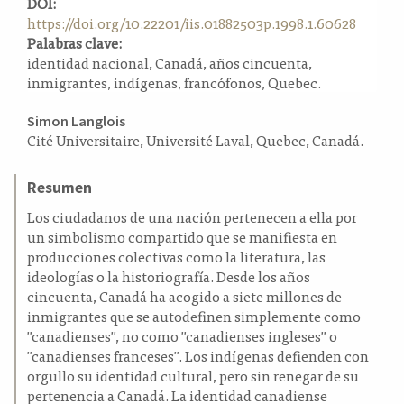
DOI:
a
https://doi.org/10.22201/iis.01882503p.1998.1.60628
l
Palabras clave:
a
identidad nacional, Canadá, años cincuenta,
t
inmigrantes, indígenas, francófonos, Quebec.
e
r
Contenido
Simon Langlois
a
Cité Universitaire, Université Laval, Quebec, Canadá.
principal
l
del
Resumen
artículo
Los ciudadanos de una nación pertenecen a ella por
un simbolismo compartido que se manifiesta en
producciones colectivas como la literatura, las
ideologías o la historiografía. Desde los años
cincuenta, Canadá ha acogido a siete millones de
inmigrantes que se autodefinen simplemente como
"canadienses", no como "canadienses ingleses" o
"canadienses franceses". Los indígenas defienden con
orgullo su identidad cultural, pero sin renegar de su
pertenencia a Canadá. La identidad canadiense