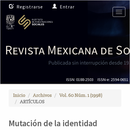
N
Registrarse
Entrar
a
Togg
v
navig
e
g
a
c
i
ó
n
p
r
i
ISSN: 0188-2503
ISSN-e: 2594-0651
n
c
Inicio
Archivos
Vol. 60 Núm. 1 (1998)
i
ARTÍCULOS
p
a
l
Mutación de la identidad
C