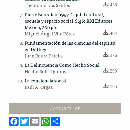
Theotonio Dos Santos
1438
Pierre Bourdieu, 1997, Capital cultural,
escuela y espacio social. Siglo XXI Editores,
México, 206 pp.
Miguel Ángel Vite Pérez
1404
Fundamentación de las ciencias del espíritu
en Dilthey
Juan Roura Parella
1376
La Delincuencia Como Hecho Social
Héctor Solís Quiroga
1293
La conciencia social
Raúl A. Orgaz
1195
Compartir en
F
T
E
W
S
a
w
m
h
h
c
i
a
a
a