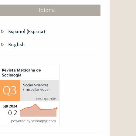
Idioma
Español (España)
English
ndex