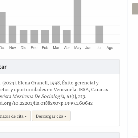
s
tar
o
. (2024). Elena Granell, 1998, Éxito gerencial y
retos y oportunidades en Venezuela, IESA, Caracas
vista Mexicana De Sociología
,
61
(1), 213.
oi.org/10.22201/iis.01882503p.1999.1.60642
matos de cita
Descargar cita