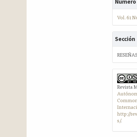
Número
Vol. 61 N
Sección
RESEÑAS
Revista 
Autónom
Commons 
Internac
http://r
s/
.