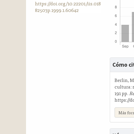
https://doi.org/10.22201/iis.018
a
82503p.1999.1.60642
l
a
t
e
r
a
l
Detalle
Cómo ci
del
artícul
Berlin, M
cultura: 
191 pp.
Re
https://d
Más for