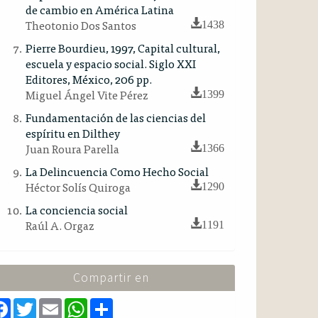
de cambio en América Latina
Theotonio Dos Santos
1438
Pierre Bourdieu, 1997, Capital cultural,
escuela y espacio social. Siglo XXI
Editores, México, 206 pp.
Miguel Ángel Vite Pérez
1399
Fundamentación de las ciencias del
espíritu en Dilthey
Juan Roura Parella
1366
La Delincuencia Como Hecho Social
Héctor Solís Quiroga
1290
La conciencia social
Raúl A. Orgaz
1191
Compartir en
F
T
E
W
S
a
w
m
h
h