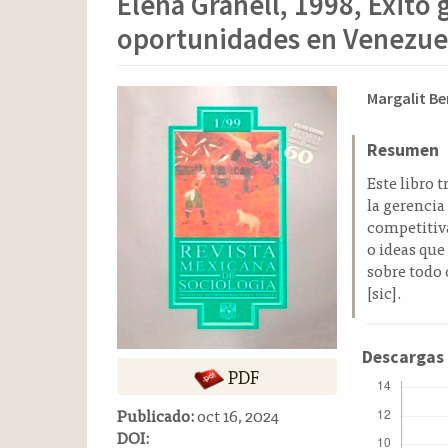
Elena Granell, 1998, Éxito g
o
n
oportunidades en Venezuel
t
e
n
Barra
Conten
Margalit Be
i
lateral
principa
d
del
del
Resumen
o
p
artículo
artícul
Este libro 
r
la gerencia
i
competitiv
n
o ideas que
c
sobre todo 
i
[sic].
p
a
l
Descargas
PDF
B
a
Publicado:
oct 16, 2024
r
DOI:
r