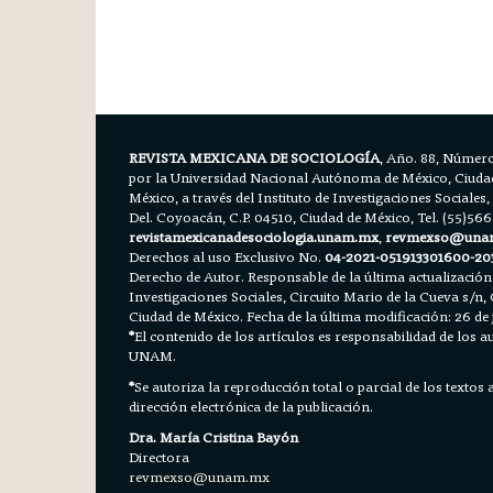
REVISTA MEXICANA DE SOCIOLOGÍA
, Año. 88, Número
por la Universidad Nacional Autónoma de México, Ciudad 
México, a través del Instituto de Investigaciones Sociales,
Del. Coyoacán, C.P. 04510, Ciudad de México, Tel. (55)56
revistamexicanadesociologia.unam.mx
,
revmexso@una
Derechos al uso Exclusivo No.
04-2021-051913301600-20
Derecho de Autor. Responsable de la última actualización
Investigaciones Sociales, Circuito Mario de la Cueva s/n, 
Ciudad de México. Fecha de la última modificación: 26 de 
*
El contenido de los artículos es responsabilidad de los aut
UNAM.
*
Se autoriza la reproducción total o parcial de los textos
dirección electrónica de la publicación.
Dra. María Cristina Bayón
Directora
revmexso@unam.mx