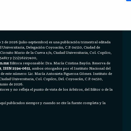
 3 de 2026 (julio-septiembre) es una publicación trimestral editada
Universitaria, Delegación Coyoacán, C.P. 04510, Ciudad de
 Circuito Mario de la Cueva s/n, Ciudad Universitaria, Col. Copilco,
654817 y (55)56227400,
m.mx
Editora responsable: Dra. María Cristina Bayón. Reserva de
3
,
ISSN 2594-0651
, ambos otorgados por el Instituto Nacional del
 de este número: Lic. María Antonieta Figueroa Gómez. Instituto de
Ciudad Universitaria, Col. Copilco, Del. Coyoacán, C.P. 04510,
junio de 2026.
ores y no refleja el punto de vista de los árbitros, del Editor o de la
 aquí publicados siempre y cuando se cite la fuente completa y la