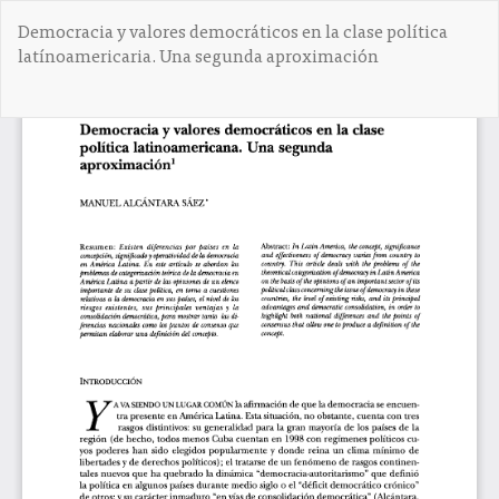
V
Democracia y valores democráticos en la clase política
o
latínoamericaria. Una segunda aproximación
l
v
e
De
D
r
e
a
s
l
c
o
a
s
r
d
g
e
a
t
r
a
P
l
D
l
F
e
s
d
e