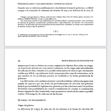
l
a
r
t
í
c
u
l
o