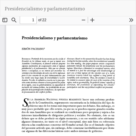
V
De
D
Presidencialismo y parlamentarismo
o
e
l
s
v
c
e
a
r
r
a
g
l
a
o
r
s
P
d
D
e
F
t
a
l
l
e
s
d
e