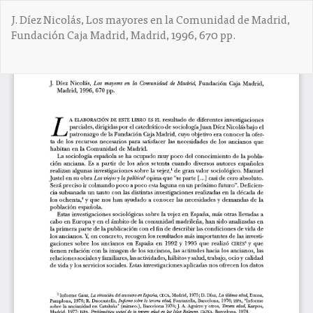
V
J. Díez Nicolás, Los mayores en la Comunidad de Madrid,
o
Fundación Caja Madrid, Madrid, 1996, 670 pp.
l
v
e
De
D
r
e
a
s
l
c
o
a
s
r
d
g
e
a
t
r
a
P
l
D
l
F
e
s
d
e