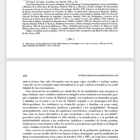
l
a
r
t
í
c
u
l
o