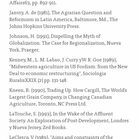
Affairs63, pp. 892-911.
Janvry, A. de (1981), The Agrarian Question and
Reformism in Latin America, Baltimore, Md., The
Johns Hopkins University Press.
Johnson, H. (1991), Dispelling the Myth of
Globalization. The Case for Regionalization, Nueva
York, Praeger.
Kenney, M., L. M. Labao, J. Curry yW. R. Goe (1989),
"Midwestern agriculture in US Fordism: from the New
Deal to economic restructuring", Sociologia
RuralisXXIX (2) pp. 131-148.
Kneen, B. (1990), Trading Up. How Cargill, The World's
Largest Grain Company, is Changing Canadian
Agriculture, Toronto, NC Press Ltd.
LaTouche, S. (1993), In the Wake of the Affluent
Society. An Exploration of Post-Development, Londres
y Nueva Jersey, Zed Books.
LeClercq, V. (1989), "Aims and constraints of the