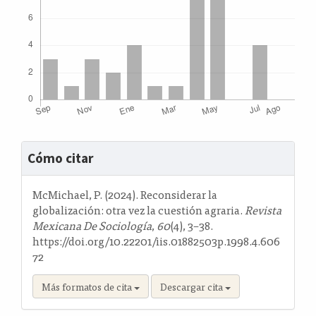
Detalles
Cómo citar
del
artículo
McMichael, P. (2024). Reconsiderar la
globalización: otra vez la cuestión agraria.
Revista
Mexicana De Sociología
,
60
(4), 3–38.
https://doi.org/10.22201/iis.01882503p.1998.4.606
72
Más formatos de cita
Descargar cita