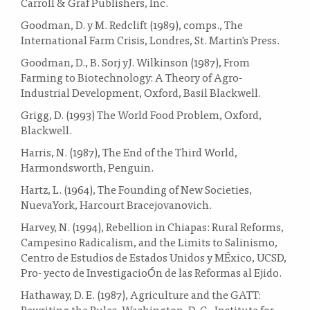
Carroll & Graf Publishers, Inc.
Goodman, D. y M. Redclift (1989), comps., The
International Farm Crisis, Londres, St. Martin's Press.
Goodman, D., B. Sorj yJ. Wilkinson (1987), From
Farming to Biotechnology: A Theory of Agro-
Industrial Development, Oxford, Basil Blackwell.
Grigg, D. (1993) The World Food Problem, Oxford,
Blackwell.
Harris, N. (1987), The End of the Third World,
Harmondsworth, Penguin.
Hartz, L. (1964), The Founding of New Societies,
NuevaYork, Harcourt Bracejovanovich.
Harvey, N. (1994), Rebellion in Chiapas: Rural Reforms,
Campesino Radicalism, and the Limits to Salinismo,
Centro de Estudios de Estados Unidos y MÉxico, UCSD,
Pro- yecto de InvestigacioÓn de las Reformas al Ejido.
Hathaway, D. E. (1987), Agriculture and the GATT:
Rewriting the Rules, Washington, D. C., Institute for