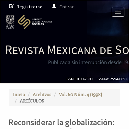
N
Registrarse
Entrar
a
Togg
v
navig
e
g
a
c
i
ó
n
p
r
i
ISSN: 0188-2503
ISSN-e: 2594-0651
n
c
Inicio
Archivos
Vol. 60 Núm. 4 (1998)
i
ARTÍCULOS
p
a
l
Reconsiderar la globalización:
C