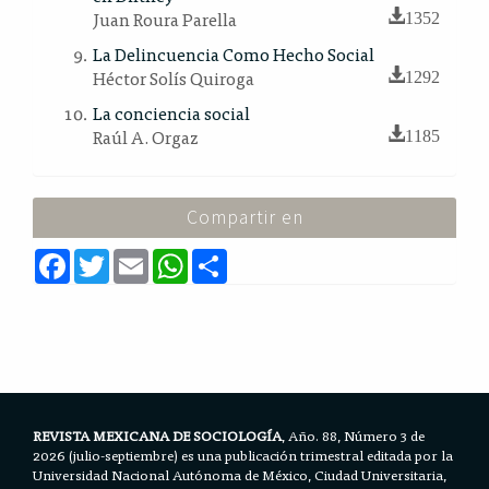
Juan Roura Parella
1352
La Delincuencia Como Hecho Social
Héctor Solís Quiroga
1292
La conciencia social
Raúl A. Orgaz
1185
Compartir en
F
T
E
W
S
a
w
m
h
h
c
i
a
a
a
e
t
i
t
r
b
t
l
s
e
o
e
A
o
r
p
k
p
REVISTA MEXICANA DE SOCIOLOGÍA
, Año. 88, Número 3 de
2026 (julio-septiembre) es una publicación trimestral editada por la
Universidad Nacional Autónoma de México, Ciudad Universitaria,