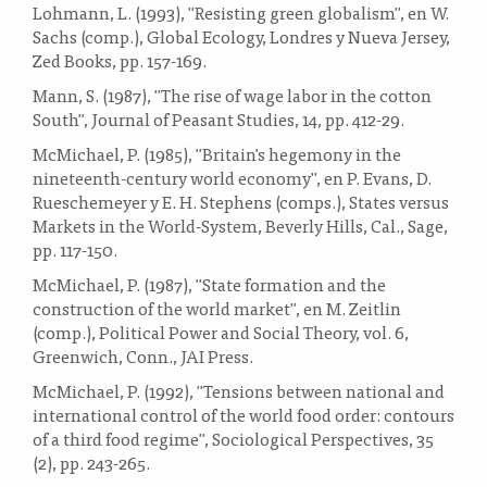
Lohmann, L. (1993), "Resisting green globalism", en W.
Sachs (comp.), Global Ecology, Londres y Nueva Jersey,
Zed Books, pp. 157-169.
Mann, S. (1987), "The rise of wage labor in the cotton
South", Journal of Peasant Studies, 14, pp. 412-29.
McMichael, P. (1985), "Britain's hegemony in the
nineteenth-century world economy", en P. Evans, D.
Rueschemeyer y E. H. Stephens (comps.), States versus
Markets in the World-System, Beverly Hills, Cal., Sage,
pp. 117-150.
McMichael, P. (1987), "State formation and the
construction of the world market", en M. Zeitlin
(comp.), Political Power and Social Theory, vol. 6,
Greenwich, Conn., JAI Press.
McMichael, P. (1992), "Tensions between national and
international control of the world food order: contours
of a third food regime", Sociological Perspectives, 35
(2), pp. 243-265.