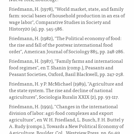
Friedmann, H. (1978), "World market, state, and family
farm: social bases of household production in an era of
wage labor", Comparative Studies in Society and
History20 (4), pp. 545-586.
Friedmann, H. (1982), "The Political economy of food:
the rise and fall of the postwar international food
order", American Journal of Sociology 885, pp. 248-286.
Friedmann, H. (1987), "Family farms and international
food regimes", en T. Shanin (comp.), Peasants and
Peasant Societies, Oxford, Basil Blackwell, pp. 247-258.
Friedmann, H. y P. McMichael (1989), "Agriculture and
the state system. The rise and decline of national
agricultures", Sociologia Ruralis XXIX (2), pp. 93-117.
Friedmann, H. (1991), "Changes in the international
division of labor: agri-food complexes and export
agriculture", en W. H. Friedland, L. Busch, F. H. Buttel y
A. Rudy (comps.), Towards a New Political Economy of
Agriculture, Boulder, Col., Westview Press, pp. 65-93.