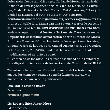
Delegación Coyoacán, C.P. 04510, Ciudad de México, a través del
Instituto de Investigaciones Sociales, Circuito Mario de la Cueva
s/n, Ciudad Universitaria, Col. Copilco, Del. Coyoacán, C.P. 04510,
Ciudad de México, Tel. (55)56654817 y (55)56227400,
revistamexicanadesociologia.unam.mx
,
revmexso@unam.mx
Edit
ora responsable: Dra. María Cristina Bayón. Reserva de Derechos
al uso Exclusivo No.
04-2021-051913301600-203
,
ISSN 2594-0651
,
ambos otorgados por el Instituto Nacional del Derecho de Autor.
Responsable de la última actualización de este número: Lic. María
Antonieta Figueroa Gómez. Instituto de Investigaciones Sociales,
Circuito Mario de la Cueva s/n, Ciudad Universitaria, Col. Copilco,
Del. Coyoacán, C.P. 04510, Ciudad de México. Fecha de la última
modificación: 26 de junio de 2026.
*
El contenido de los artículos es responsabilidad de los autores y
no refleja el punto de vista de los árbitros, del Editor o de la UNAM.
*
Se autoriza la reproducción total o parcial de los textos aquí
publicados siempre y cuando se cite la fuente completa y la
dirección electrónica de la publicación.
Dra. María Cristina Bayón
Directora
revmexso@unam.mx
Lic. Roberto Erick Arceo López
Editor técnico