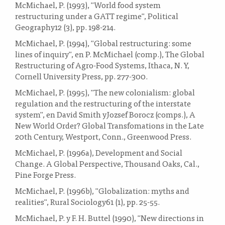
McMichael, P. (1993), "World food system
restructuring under a GATT regime", Political
Geography12 (3), pp. 198-214.
McMichael, P. (1994), "Global restructuring: some
lines of inquiry", en P. McMichael (comp.), The Global
Restructuring of Agro-Food Systems, Ithaca, N. Y,
Cornell University Press, pp. 277-300.
McMichael, P. (1995), "The new colonialism: global
regulation and the restructuring of the interstate
system", en David Smith yJozsef Borocz (comps.), A
New World Order? Global Transfomations in the Late
20th Century, Westport, Conn., Greenwood Press.
McMichael, P. (1996a), Development and Social
Change. A Global Perspective, Thousand Oaks, Cal.,
Pine Forge Press.
McMichael, P. (1996b), "Globalization: myths and
realities", Rural Sociology61 (1), pp. 25-55.
McMichael, P. y F. H. Buttel (1990), "New directions in