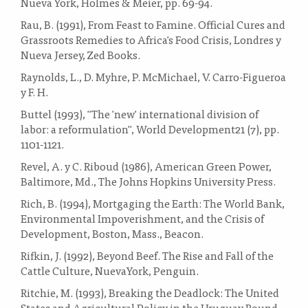
Nueva York, Holmes & Meier, pp. 69-94.
Rau, B. (1991), From Feast to Famine. Official Cures and
Grassroots Remedies to Africa's Food Crisis, Londres y
Nueva Jersey, Zed Books.
Raynolds, L., D. Myhre, P. McMichael, V. Carro-Figueroa
y F. H.
Buttel (1993), "The 'new' international division of
labor: a reformulation", World Development21 (7), pp.
1101-1121.
Revel, A. y C. Riboud (1986), American Green Power,
Baltimore, Md., The Johns Hopkins University Press.
Rich, B. (1994), Mortgaging the Earth: The World Bank,
Environmental Impoverishment, and the Crisis of
Development, Boston, Mass., Beacon.
Rifkin, J. (1992), Beyond Beef. The Rise and Fall of the
Cattle Culture, NuevaYork, Penguin.
Ritchie, M. (1993), Breaking the Deadlock: The United
States and Agricultural Policy in the Uruguay Round,