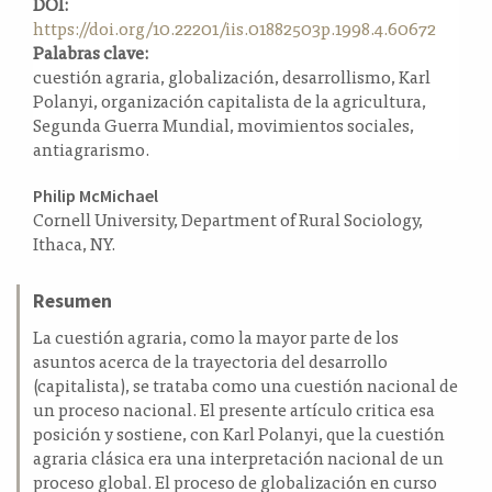
DOI:
a
https://doi.org/10.22201/iis.01882503p.1998.4.60672
l
Palabras clave:
a
cuestión agraria, globalización, desarrollismo, Karl
t
Polanyi, organización capitalista de la agricultura,
e
Segunda Guerra Mundial, movimientos sociales,
r
antiagrarismo.
a
l
Contenido
Philip McMichael
Cornell University, Department of Rural Sociology,
principal
Ithaca, NY.
del
artículo
Resumen
La cuestión agraria, como la mayor parte de los
asuntos acerca de la trayectoria del desarrollo
(capitalista), se trataba como una cuestión nacional de
un proceso nacional. El presente artículo critica esa
posición y sostiene, con Karl Polanyi, que la cuestión
agraria clásica era una interpretación nacional de un
proceso global. El proceso de globalización en curso