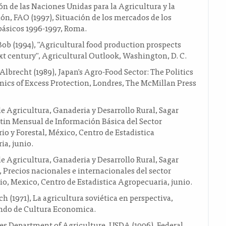
n de las Naciones Unidas para la Agricultura y la
n, FAO (1997), Situación de los mercados de los
básicos 1996-1997, Roma.
ob (1994), "Agricultural food production prospects
xt century", Agricultural Outlook, Washington, D. C.
Albrecht (1989), Japan's Agro-Food Sector: The Politics
ics of Excess Protection, Londres, The McMillan Press
de Agricultura, Ganaderia y Desarrollo Rural, Sagar
etin Mensual de Información Básica del Sector
o y Forestal, México, Centro de Estadistica
a, junio.
de Agricultura, Ganaderia y Desarrollo Rural, Sagar
, Precios nacionales e internacionales del sector
o, Mexico, Centro de Estadistica Agropecuaria, junio.
ch (1971), La agricultura soviética en perspectiva,
ndo de Cultura Economica.
es Department of Agriculture, USDA (1996), Federal