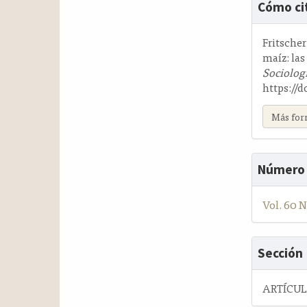
Cómo ci
del
artícul
Fritsche
maíz: la
Sociolog
https://d
Más for
Número
Vol. 60 N
Sección
ARTÍCU