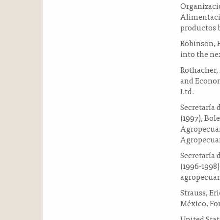
Organizació
Alimentació
productos 
Robinson, B
into the ne
Rothacher, 
and Econom
Ltd.
Secretaría 
(1997), Bol
Agropecuari
Agropecuari
Secretaría 
(1996-1998)
agropecuari
Strauss, Eri
México, Fo
United Stat