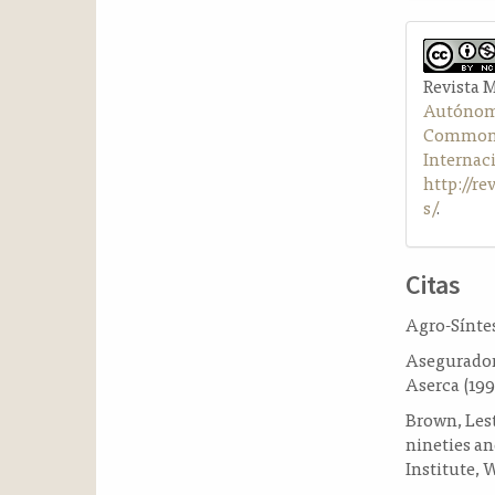
Revista 
Autónom
Commons 
Internac
http://r
s/
.
Citas
Agro-Síntes
Aseguradora
Aserca (199
Brown, Lest
nineties a
Institute, 