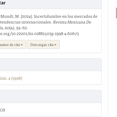
tar
o
r Mundt, M. (2024). Incertidumbre en los mercados de
s tendencias internacionales.
Revista Mexicana De
ía
,
60
(4), 39–62.
oi.org/10.22201/iis.01882503p.1998.4.60673
matos de cita
Descargar cita
úm. 4 (1998)
LOS