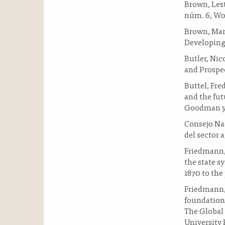
Brown, Lest
núm. 6, Wo
Brown, Mart
Developing
Butler, Nic
and Prospec
Buttel, Fre
and the fut
Goodman y 
Consejo Nac
del sector 
Friedmann, 
the state s
1870 to the
Friedmann, 
foundation
The Global 
University 