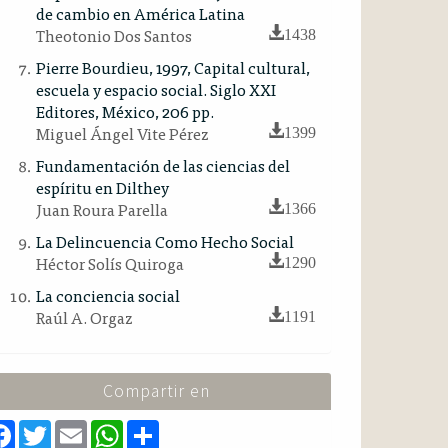
de cambio en América Latina
Theotonio Dos Santos
1438
Pierre Bourdieu, 1997, Capital cultural,
escuela y espacio social. Siglo XXI
Editores, México, 206 pp.
Miguel Ángel Vite Pérez
1399
Fundamentación de las ciencias del
espíritu en Dilthey
Juan Roura Parella
1366
La Delincuencia Como Hecho Social
Héctor Solís Quiroga
1290
La conciencia social
Raúl A. Orgaz
1191
Compartir en
F
T
E
W
S
a
w
m
h
h