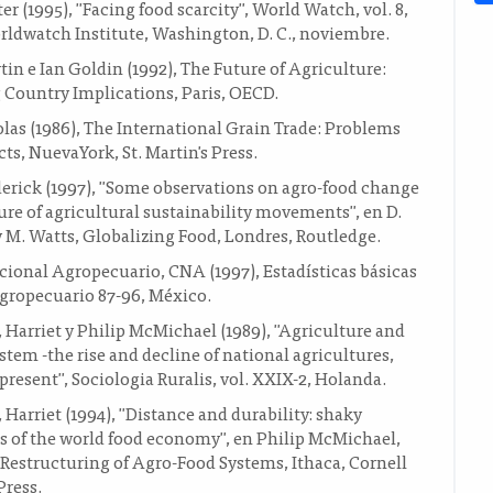
er (1995), "Facing food scarcity", World Watch, vol. 8,
rldwatch Institute, Washington, D. C., noviembre.
in e Ian Goldin (1992), The Future of Agriculture:
 Country Implications, Paris, OECD.
olas (1986), The International Grain Trade: Problems
ts, NuevaYork, St. Martin's Press.
derick (1997), "Some observations on agro-food change
ure of agricultural sustainability movements", en D.
M. Watts, Globalizing Food, Londres, Routledge.
ional Agropecuario, CNA (1997), Estadísticas básicas
agropecuario 87-96, México.
Harriet y Philip McMichael (1989), "Agriculture and
ystem -the rise and decline of national agricultures,
 present", Sociologia Ruralis, vol. XXIX-2, Holanda.
Harriet (1994), "Distance and durability: shaky
s of the world food economy", en Philip McMichael,
Restructuring of Agro-Food Systems, Ithaca, Cornell
Press.