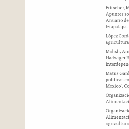
Fritscher, 
Apuntes sob
Anuario de 
Iztapalapa.
López Cordov
agricultura
Malish, Ani
Hadwiger B
Interdepen
Matus Garde
politicas c
Mexico", Co
Organizació
Alimentaci
Organizació
Alimentació
agricultura