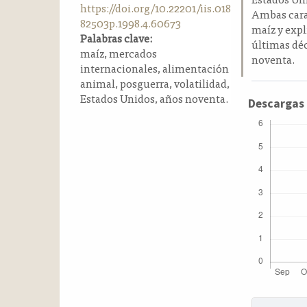
https://doi.org/10.22201/iis.018
a
Ambas carac
82503p.1998.4.60673
l
maíz y expl
Palabras clave:
a
últimas déc
maíz, mercados
t
noventa.
internacionales, alimentación
e
animal, posguerra, volatilidad,
r
Estados Unidos, años noventa.
a
Descargas
l
Detalle