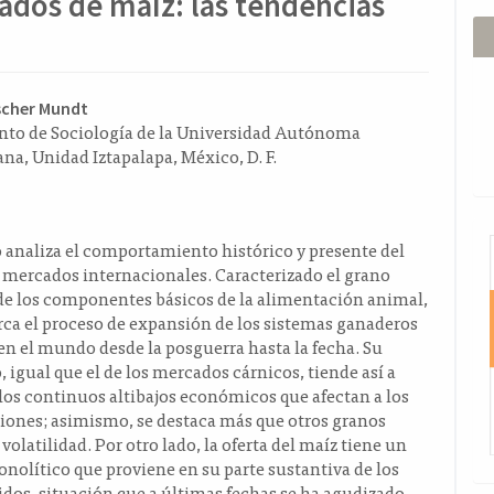
ados de maíz: las tendencias
ido
scher Mundt
to de Sociología de la Universidad Autónoma
l
na, Unidad Iztapalapa, México, D. F.
o
I
o analiza el comportamiento histórico y presente del
 mercados internacionales. Caracterizado el grano
e los componentes básicos de la alimentación animal,
rca el proceso de expansión de los sistemas ganaderos
en el mundo desde la posguerra hasta la fecha. Su
igual que el de los mercados cárnicos, tiende así a
 los continuos altibajos económicos que afectan a los
giones; asimismo, se destaca más que otros granos
volatilidad. Por otro lado, la oferta del maíz tiene un
nolítico que proviene en su parte sustantiva de los
dos, situación que a últimas fechas se ha agudizado.