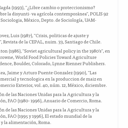
Magda (1993), "¿Libre cambio o proteccionismo?
re la disyunti- va agrícola contemporánea", POLIS 92
Sociologia, México, Depto. de Sociología, UAM-
ez, Luis (1987), "Crisis, politicas de ajuste y
", Revista de la CEPAL, nuim. 33, Santiago de Chile.
ton (1986), "Soviet agricultural policy in the 1980's", en
rowne, World Food Policies Toward Agriculture
dence, Boulder, Colorado, Lynne Rienner Publishers.
a, Jaime y Arturo Puente Gonzalez (1990), "Las
omercial y tecnologica en la produccion de maiz en
mercio Exterior, vol. 40, núm. 12, México, diciembre.
n de las Naciones Unidas para la Agricultura y la
ón, FAO (1980- 1996), Anuario de Comercio, Roma.
n de las Naciones Unidas para la Agricultura y la
n, FAO (1995 y 1996), El estado mundial de la
 y la alimentación, Roma.