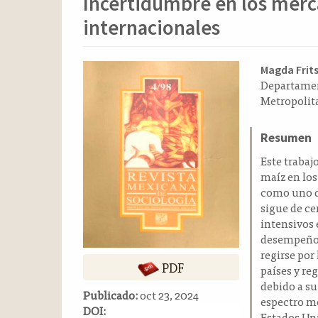
Incertidumbre en los merc
o
n
internacionales
t
e
n
Barra
Conten
Magda Frit
i
Departamen
lateral
principa
d
Metropolita
del
del
o
p
artículo
artícul
Resumen
r
i
Este trabaj
n
maíz en los
c
como uno d
i
sigue de ce
p
intensivos 
a
desempeño, 
l
regirse por
PDF
B
países y re
a
debido a su 
Publicado:
oct 23, 2024
r
espectro mo
DOI:
r
Estados Uni