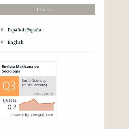
Idioma
Español (España)
English
ndex