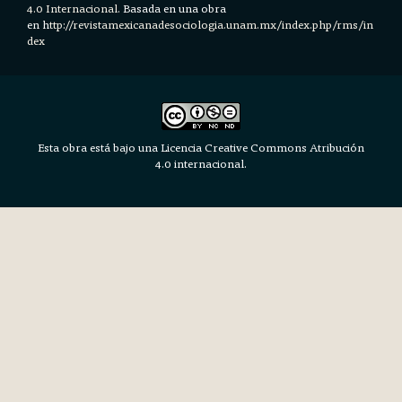
4.0 Internacional.
Basada en una obra
en h
ttp://revistamexicanadesociologia.unam.mx/index.php/rms/in
dex
Esta obra está bajo una Licencia Creative Commons Atribución
4.0 internacional.