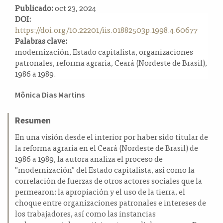
Publicado:
oct 23, 2024
a
DOI:
l
https://doi.org/10.22201/iis.01882503p.1998.4.60677
a
Palabras clave:
t
modernización, Estado capitalista, organizaciones
e
patronales, reforma agraria, Ceará (Nordeste de Brasil),
r
1986 a 1989.
a
l
Contenido
Mônica Dias Martins
principal
del
Resumen
artículo
En una visión desde el interior por haber sido titular de
la reforma agraria en el Ceará (Nordeste de Brasil) de
1986 a 1989, la autora analiza el proceso de
"modernización" del Estado capitalista, así como la
correlación de fuerzas de otros actores sociales que la
permearon: la apropiación y el uso de la tierra, el
choque entre organizaciones patronales e intereses de
los trabajadores, así como las instancias