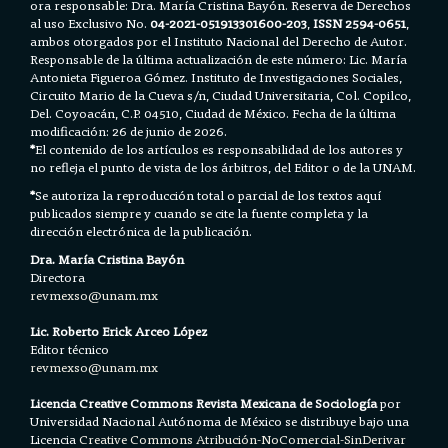
ora responsable: Dra. María Cristina Bayón. Reserva de Derechos
al uso Exclusivo No.
04-2021-051913301600-203
,
ISSN 2594-0651
,
ambos otorgados por el Instituto Nacional del Derecho de Autor.
Responsable de la última actualización de este número: Lic. María
Antonieta Figueroa Gómez. Instituto de Investigaciones Sociales,
Circuito Mario de la Cueva s/n, Ciudad Universitaria, Col. Copilco,
Del. Coyoacán, C.P. 04510, Ciudad de México. Fecha de la última
modificación: 26 de junio de 2026.
*
El contenido de los artículos es responsabilidad de los autores y
no refleja el punto de vista de los árbitros, del Editor o de la UNAM.
*
Se autoriza la reproducción total o parcial de los textos aquí
publicados siempre y cuando se cite la fuente completa y la
dirección electrónica de la publicación.
Dra. María Cristina Bayón
Directora
revmexso@unam.mx
Lic. Roberto Erick Arceo López
Editor técnico
revmexso@unam.mx
Licencia Creative Commons Revista Mexicana de Sociología
por
Universidad Nacional Autónoma de México se distribuye bajo una
Licencia
Creative Commons Atribución-NoComercial-SinDerivar