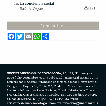
La conciencia social
Raúl A. Orgaz
1191
Compartir en
F
T
E
W
S
a
w
m
h
h
c
i
a
a
a
e
t
i
t
r
b
t
l
s
e
o
e
A
o
r
p
k
p
REVISTA MEXICANA DE SOCIOLOGÍA
, Año. 88, Número 3 de
2026 (julio-septiembre) es una publicación trimestral editada por la
Universidad Nacional Autónoma de México, Ciudad Universitaria,
Delegación Coyoacán, C.P. 04510, Ciudad de México, a través del
Instituto de Investigaciones Sociales, Circuito Mario de la Cueva
s/n, Ciudad Universitaria, Col. Copilco, Del. Coyoacán, C.P. 04510,
Ciudad de México, Tel. (55)56654817 y (55)56227400,
revistamexicanadesociologia.unam.mx
,
revmexso@unam.mx
Edit