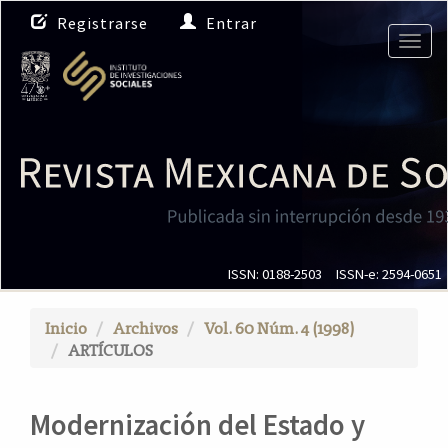
N
Registrarse
Entrar
a
Togg
v
navig
e
g
a
c
i
ó
n
p
r
i
ISSN: 0188-2503
ISSN-e: 2594-0651
n
c
Inicio
Archivos
Vol. 60 Núm. 4 (1998)
i
ARTÍCULOS
p
a
l
Modernización del Estado y
C