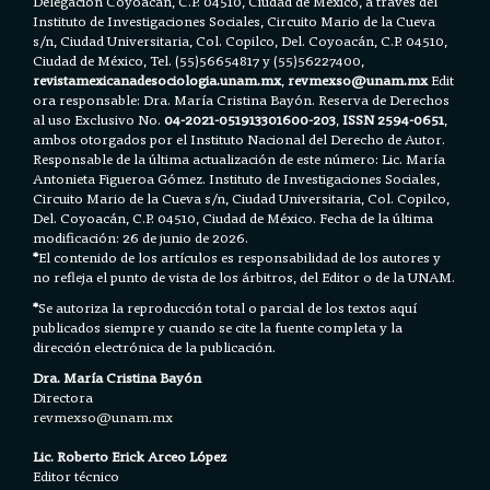
Delegación Coyoacán, C.P. 04510, Ciudad de México, a través del
Instituto de Investigaciones Sociales, Circuito Mario de la Cueva
s/n, Ciudad Universitaria, Col. Copilco, Del. Coyoacán, C.P. 04510,
Ciudad de México, Tel. (55)56654817 y (55)56227400,
revistamexicanadesociologia.unam.mx
,
revmexso@unam.mx
Edit
ora responsable: Dra. María Cristina Bayón. Reserva de Derechos
al uso Exclusivo No.
04-2021-051913301600-203
,
ISSN 2594-0651
,
ambos otorgados por el Instituto Nacional del Derecho de Autor.
Responsable de la última actualización de este número: Lic. María
Antonieta Figueroa Gómez. Instituto de Investigaciones Sociales,
Circuito Mario de la Cueva s/n, Ciudad Universitaria, Col. Copilco,
Del. Coyoacán, C.P. 04510, Ciudad de México. Fecha de la última
modificación: 26 de junio de 2026.
*
El contenido de los artículos es responsabilidad de los autores y
no refleja el punto de vista de los árbitros, del Editor o de la UNAM.
*
Se autoriza la reproducción total o parcial de los textos aquí
publicados siempre y cuando se cite la fuente completa y la
dirección electrónica de la publicación.
Dra. María Cristina Bayón
Directora
revmexso@unam.mx
Lic. Roberto Erick Arceo López
Editor técnico