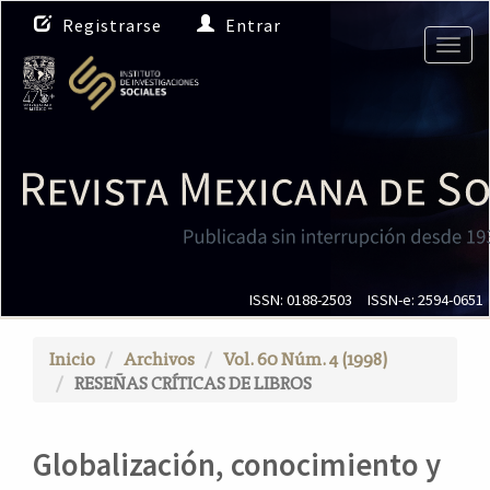
N
Registrarse
Entrar
a
Togg
v
navig
e
g
a
c
i
ó
n
p
r
i
ISSN: 0188-2503
ISSN-e: 2594-0651
n
c
Inicio
Archivos
Vol. 60 Núm. 4 (1998)
i
RESEÑAS CRÍTICAS DE LIBROS
p
a
l
Globalización, conocimiento y
C