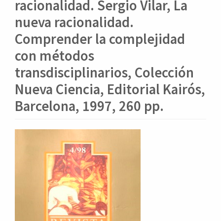
o
racionalidad. Sergio Vilar, La
n
nueva racionalidad.
t
e
Comprender la complejidad
n
con métodos
i
d
transdisciplinarios, Colección
o
Nueva Ciencia, Editorial Kairós,
p
r
Barcelona, 1997, 260 pp.
i
n
c
Barra
i
lateral
p
del
a
l
artículo
B
a
r
r