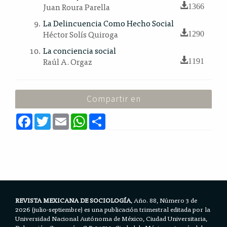
Juan Roura Parella
1366
La Delincuencia Como Hecho Social
Héctor Solís Quiroga
1290
La conciencia social
Raúl A. Orgaz
1191
Compartir en
F
T
E
W
S
a
w
m
h
h
c
i
a
a
a
e
t
i
t
r
b
t
l
s
e
o
e
A
o
r
p
k
p
REVISTA MEXICANA DE SOCIOLOGÍA
, Año. 88, Número 3 de
2026 (julio-septiembre) es una publicación trimestral editada por la
Universidad Nacional Autónoma de México, Ciudad Universitaria,