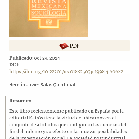
a
l
a
t
e
r
PDF
a
l
Publicado:
oct 23, 2024
DOI:
https://doi.org/10.22201/iis.01882503p.1998.4.60682
Contenido
Hernán Javier Salas Quintanal
principal
del
Resumen
artículo
Este libro recientemente publicado en España por la
editorial Kairós tiene la virtud de ubicarnos en el
conjunto de atributos que configuran las ciencias del
fin del milenio y su efecto en las nuevas posibilidades
de la investigación social. La sociedad postindustrial