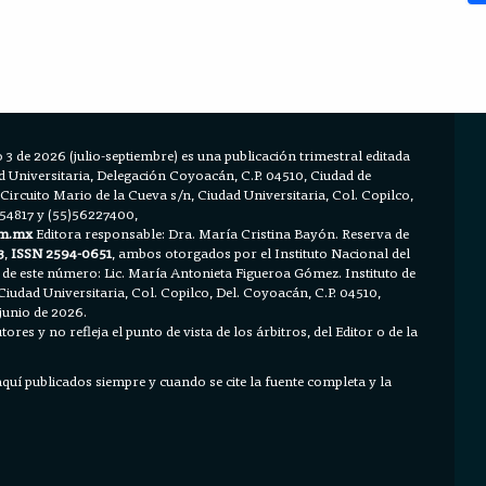
 3 de 2026 (julio-septiembre) es una publicación trimestral editada
Universitaria, Delegación Coyoacán, C.P. 04510, Ciudad de
 Circuito Mario de la Cueva s/n, Ciudad Universitaria, Col. Copilco,
654817 y (55)56227400,
m.mx
Editora responsable: Dra. María Cristina Bayón. Reserva de
3
,
ISSN 2594-0651
, ambos otorgados por el Instituto Nacional del
 de este número: Lic. María Antonieta Figueroa Gómez. Instituto de
Ciudad Universitaria, Col. Copilco, Del. Coyoacán, C.P. 04510,
junio de 2026.
ores y no refleja el punto de vista de los árbitros, del Editor o de la
 aquí publicados siempre y cuando se cite la fuente completa y la