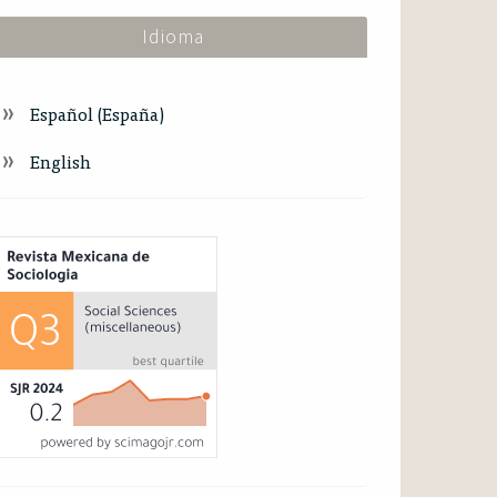
Idioma
Español (España)
English
ndex