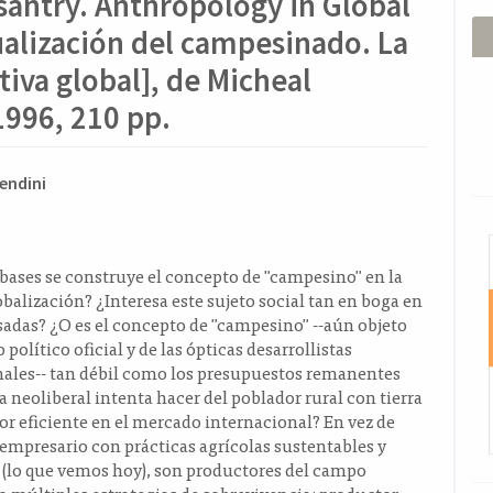
santry. Anthropology in Global
ualización del campesinado. La
tiva global], de Micheal
1996, 210 pp.
ido
endini
l
I
o
bases se construye el concepto de "campesino" en la
lobalización? ¿Interesa este sujeto social tan en boga en
adas? ¿O es el concepto de "campesino" --aún objeto
 político oficial y de las ópticas desarrollistas
nales-- tan débil como los presupuestos remanentes
ra neoliberal intenta hacer del poblador rural con tierra
r eficiente en el mercado internacional? En vez de
empresario con prácticas agrícolas sustentables y
 (lo que vemos hoy), son productores del campo