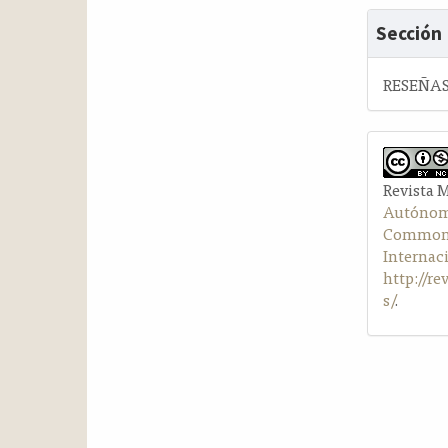
Sección
RESEÑAS
Revista 
Autónom
Commons 
Internac
http://r
s/
.