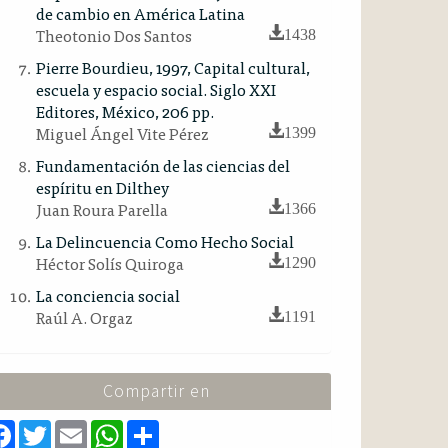
de cambio en América Latina
Theotonio Dos Santos
1438
Pierre Bourdieu, 1997, Capital cultural,
escuela y espacio social. Siglo XXI
Editores, México, 206 pp.
Miguel Ángel Vite Pérez
1399
Fundamentación de las ciencias del
espíritu en Dilthey
Juan Roura Parella
1366
La Delincuencia Como Hecho Social
Héctor Solís Quiroga
1290
La conciencia social
Raúl A. Orgaz
1191
Compartir en
F
T
E
W
S
a
w
m
h
h