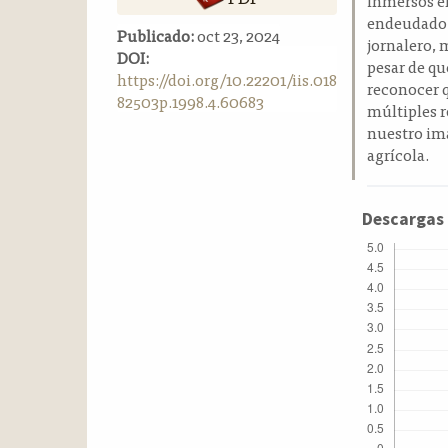
inmersos en
a
endeudado, 
Publicado:
oct 23, 2024
l
jornalero,
DOI:
a
pesar de qu
https://doi.org/10.22201/iis.018
t
reconocer 
82503p.1998.4.60683
e
múltiples r
r
nuestro ima
a
agrícola.
l
Descargas