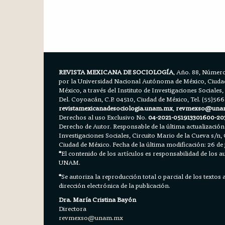
REVISTA MEXICANA DE SOCIOLOGÍA
, Año. 88, Número
por la Universidad Nacional Autónoma de México, Ciudad 
México, a través del Instituto de Investigaciones Sociales,
Del. Coyoacán, C.P. 04510, Ciudad de México, Tel. (55)56
revistamexicanadesociologia.unam.mx
,
revmexso@una
Derechos al uso Exclusivo No.
04-2021-051913301600-20
Derecho de Autor. Responsable de la última actualización
Investigaciones Sociales, Circuito Mario de la Cueva s/n, 
Ciudad de México. Fecha de la última modificación: 26 de 
*
El contenido de los artículos es responsabilidad de los aut
UNAM.
*
Se autoriza la reproducción total o parcial de los textos
dirección electrónica de la publicación.
Dra. María Cristina Bayón
Directora
revmexso@unam.mx