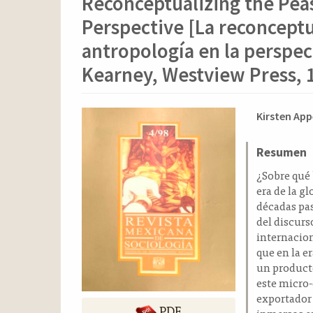
Reconceptualizing the Pea
o
n
Perspective [La reconcept
t
e
antropología en la perspec
n
Kearney, Westview Press, 
i
d
o
Barra
Conten
Kirsten App
p
lateral
principa
r
del
del
Resumen
i
n
artículo
artícul
¿Sobre qué 
c
era de la g
i
décadas pas
p
del discurso
a
internacio
l
que en la e
B
un producto
a
este micro-
r
exportador
r
PDF