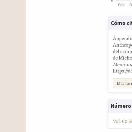
Detalle
Cómo ci
del
artícul
Appendini
Anthropo
del campe
de Michea
Mexicana
https://d
Más for
Número
Vol. 60 N