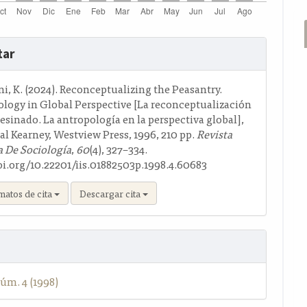
s
tar
o
, K. (2024). Reconceptualizing the Peasantry.
logy in Global Perspective [La reconceptualización
sinado. La antropología en la perspectiva global],
l Kearney, Westview Press, 1996, 210 pp.
Revista
 De Sociología
,
60
(4), 327–334.
oi.org/10.22201/iis.01882503p.1998.4.60683
matos de cita
Descargar cita
úm. 4 (1998)