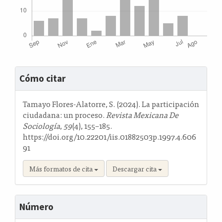
Detalles
Cómo citar
del
artículo
Tamayo Flores-Alatorre, S. (2024). La participación
ciudadana: un proceso.
Revista Mexicana De
Sociología
,
59
(4), 155–185.
https://doi.org/10.22201/iis.01882503p.1997.4.606
91
Más formatos de cita
Descargar cita
Número