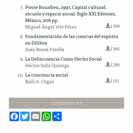
Pierre Bourdieu, 1997, Capital cultural,
escuela y espacio social. Siglo XXI Editores,
México, 206 pp.
Miguel Ángel Vite Pérez
1399
Fundamentación de las ciencias del espíritu
en Dilthey
Juan Roura Parella
1366
La Delincuencia Como Hecho Social
Héctor Solís Quiroga
1290
La conciencia social
Raúl A. Orgaz
1191
Compartir en
F
T
E
W
S
a
w
m
h
h
c
i
a
a
a
e
t
i
t
r