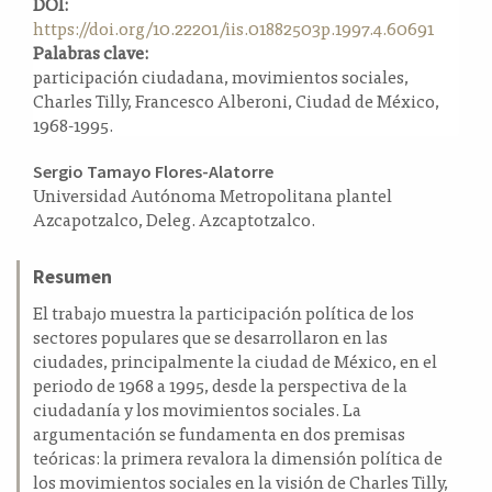
DOI:
a
https://doi.org/10.22201/iis.01882503p.1997.4.60691
l
Palabras clave:
a
participación ciudadana, movimientos sociales,
t
Charles Tilly, Francesco Alberoni, Ciudad de México,
e
1968-1995.
r
a
Contenido
Sergio Tamayo Flores-Alatorre
l
Universidad Autónoma Metropolitana plantel
principal
Azcapotzalco, Deleg. Azcaptotzalco.
del
artículo
Resumen
El trabajo muestra la participación política de los
sectores populares que se desarrollaron en las
ciudades, principalmente la ciudad de México, en el
periodo de 1968 a 1995, desde la perspectiva de la
ciudadanía y los movimientos sociales. La
argumentación se fundamenta en dos premisas
teóricas: la primera revalora la dimensión política de
los movimientos sociales en la visión de Charles Tilly,