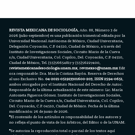
b
t
l
s
e
o
e
A
o
r
p
k
p
REVISTA MEXICANA DE SOCIOLOGÍA
, Año. 88, Número 3 de
2026 (julio-septiembre) es una publicación trimestral editada por la
Universidad Nacional Autónoma de México, Ciudad Universitaria,
Delegación Coyoacán, C.P. 04510, Ciudad de México, a través del
Instituto de Investigaciones Sociales, Circuito Mario de la Cueva
s/n, Ciudad Universitaria, Col. Copilco, Del. Coyoacán, C.P. 04510,
Ciudad de México, Tel. (55)56654817 y (55)56227400,
revistamexicanadesociologia.unam.mx
,
revmexso@unam.mx
Edit
ora responsable: Dra. María Cristina Bayón. Reserva de Derechos
al uso Exclusivo No.
04-2021-051913301600-203
,
ISSN 2594-0651
,
ambos otorgados por el Instituto Nacional del Derecho de Autor.
Responsable de la última actualización de este número: Lic. María
Antonieta Figueroa Gómez. Instituto de Investigaciones Sociales,
Circuito Mario de la Cueva s/n, Ciudad Universitaria, Col. Copilco,
Del. Coyoacán, C.P. 04510, Ciudad de México. Fecha de la última
modificación: 26 de junio de 2026.
*
El contenido de los artículos es responsabilidad de los autores y
no refleja el punto de vista de los árbitros, del Editor o de la UNAM.
*
Se autoriza la reproducción total o parcial de los textos aquí