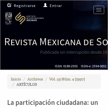
N
Registrarse
Entrar
a
Togg
v
navig
e
g
a
c
i
ó
n
p
r
i
ISSN: 0188-2503
ISSN-e: 2594-0651
n
c
Inicio
Archivos
Vol. 59 Núm. 4 (1997)
i
ARTÍCULOS
p
a
l
La participación ciudadana: un
C