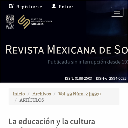
N
Registrarse
Entrar
a
Togg
v
navig
e
g
a
c
i
ó
n
p
r
i
ISSN: 0188-2503
ISSN-e: 2594-0651
n
c
Inicio
Archivos
Vol. 59 Núm. 2 (1997)
i
ARTÍCULOS
p
a
l
La educación y la cultura
C