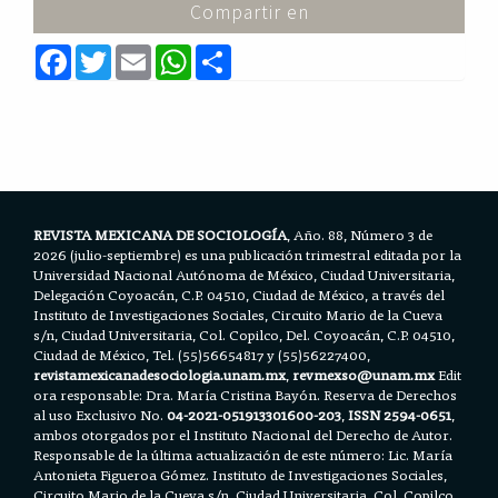
Compartir en
F
T
E
W
S
a
w
m
h
h
c
i
a
a
a
e
t
i
t
r
b
t
l
s
e
o
e
A
o
r
p
k
p
REVISTA MEXICANA DE SOCIOLOGÍA
, Año. 88, Número 3 de
2026 (julio-septiembre) es una publicación trimestral editada por la
Universidad Nacional Autónoma de México, Ciudad Universitaria,
Delegación Coyoacán, C.P. 04510, Ciudad de México, a través del
Instituto de Investigaciones Sociales, Circuito Mario de la Cueva
s/n, Ciudad Universitaria, Col. Copilco, Del. Coyoacán, C.P. 04510,
Ciudad de México, Tel. (55)56654817 y (55)56227400,
revistamexicanadesociologia.unam.mx
,
revmexso@unam.mx
Edit
ora responsable: Dra. María Cristina Bayón. Reserva de Derechos
al uso Exclusivo No.
04-2021-051913301600-203
,
ISSN 2594-0651
,
ambos otorgados por el Instituto Nacional del Derecho de Autor.
Responsable de la última actualización de este número: Lic. María
Antonieta Figueroa Gómez. Instituto de Investigaciones Sociales,
Circuito Mario de la Cueva s/n, Ciudad Universitaria, Col. Copilco,