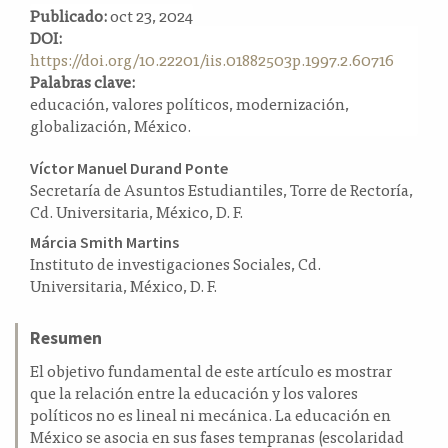
Publicado:
oct 23, 2024
a
DOI:
l
https://doi.org/10.22201/iis.01882503p.1997.2.60716
a
Palabras clave:
t
educación, valores políticos, modernización,
e
globalización, México.
r
a
Contenido
l
Víctor Manuel Durand Ponte
Secretaría de Asuntos Estudiantiles, Torre de Rectoría,
principal
Cd. Universitaria, México, D. F.
del
Márcia Smith Martins
artículo
Instituto de investigaciones Sociales, Cd.
Universitaria, México, D. F.
Resumen
El objetivo fundamental de este artículo es mostrar
que la relación entre la educación y los valores
políticos no es lineal ni mecánica. La educación en
México se asocia en sus fases tempranas (escolaridad