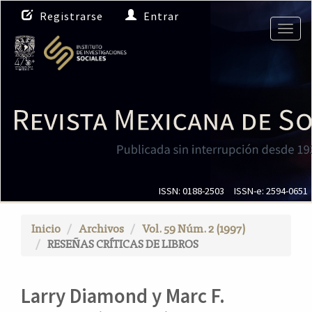
N
Registrarse
Entrar
a
Togg
v
navig
e
g
a
c
i
ó
n
p
r
i
ISSN: 0188-2503
ISSN-e: 2594-0651
n
c
Inicio
Archivos
Vol. 59 Núm. 2 (1997)
i
RESEÑAS CRÍTICAS DE LIBROS
p
a
l
Larry Diamond y Marc F.
C