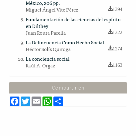
México, 206 pp.
Miguel Ángel Vite Pérez
1394
Fundamentación de las ciencias del espíritu
en Dilthey
Juan Roura Parella
1322
La Delincuencia Como Hecho Social
Héctor Solís Quiroga
1274
La conciencia social
Raúl A. Orgaz
1163
Compartir en
F
T
E
W
S
a
w
m
h
h
c
i
a
a
a
e
t
i
t
r
b
t
l
s
e
o
e
A
o
r
p
k
p