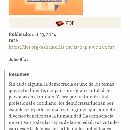
a
l
a
PDF
t
e
Publicado:
oct 23, 2024
r
DOI:
a
https://doi.org/10.22201/iis.01882503p.1997.2.60727
l
Contenido
Julio Ríos
principal
del
Resumen
artículo
Sin duda alguna, la democracia es uno de los temas
que, actualmente, ocupan a una gran cantidad de
personas en el mundo. Ya sea por un interés vital,
profesional o cotidiano, los demócratas luchan por
establecer y perfeccionar este régimen que promete
diversos beneficios a la humanidad. La democracia
incentiva a todas las capas de la sociedad: sus virtudes
van desde la defensa de las libertades individuales