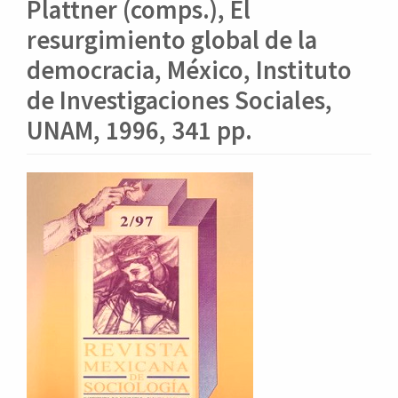
o
Plattner (comps.), El
n
resurgimiento global de la
t
e
democracia, México, Instituto
n
de Investigaciones Sociales,
i
d
UNAM, 1996, 341 pp.
o
p
r
Barra
i
lateral
n
del
c
artículo
i
p
a
l
B
a
r
r