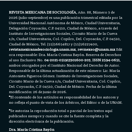
REVISTA MEXICANA DE SOCIOLOGÍA
, Año. 88, Número 3 de
2026 (julio-septiembre) es una publicación trimestral editada por la
Universidad Nacional Autónoma de México, Ciudad Universitaria,
Delegación Coyoacán, C.P. 04510, Ciudad de México, a través del
Instituto de Investigaciones Sociales, Circuito Mario de la Cueva
s/n, Ciudad Universitaria, Col. Copilco, Del. Coyoacán, C.P. 04510,
Ciudad de México, Tel. (55)56654817 y (55)56227400,
revistamexicanadesociologia.unam.mx
,
revmexso@unam.mx
Edit
ora responsable: Dra. María Cristina Bayón. Reserva de Derechos
al uso Exclusivo No.
04-2021-051913301600-203
,
ISSN 2594-0651
,
ambos otorgados por el Instituto Nacional del Derecho de Autor.
Responsable de la última actualización de este número: Lic. María
Antonieta Figueroa Gómez. Instituto de Investigaciones Sociales,
Circuito Mario de la Cueva s/n, Ciudad Universitaria, Col. Copilco,
Del. Coyoacán, C.P. 04510, Ciudad de México. Fecha de la última
modificación: 26 de junio de 2026.
*
El contenido de los artículos es responsabilidad de los autores y
no refleja el punto de vista de los árbitros, del Editor o de la UNAM.
*
Se autoriza la reproducción total o parcial de los textos aquí
publicados siempre y cuando se cite la fuente completa y la
dirección electrónica de la publicación.
Dra. María Cristina Bayón