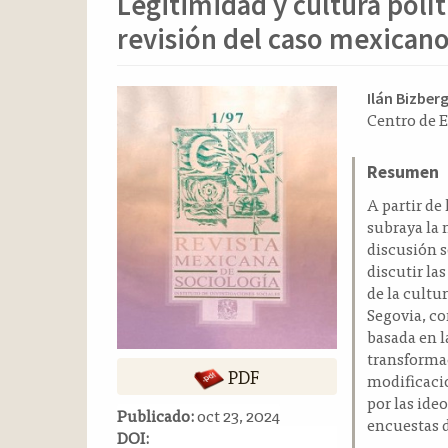
Legitimidad y cultura polít
o
n
revisión del caso mexican
t
e
n
Barra
Conten
Ilán Bizber
i
Centro de E
lateral
principa
d
del
del
o
Resumen
p
artículo
artícul
r
A partir de
i
subraya la 
n
discusión s
c
discutir la
i
de la cultu
p
Segovia, c
a
basada en l
l
transformac
PDF
B
modificacio
a
por las ide
Publicado:
oct 23, 2024
r
encuestas 
DOI:
r