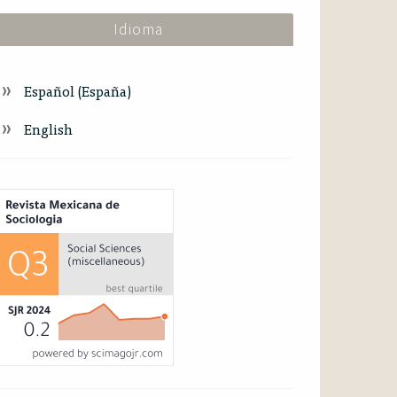
Idioma
Español (España)
English
ndex