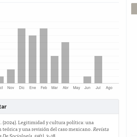
s
tar
o
I. (2024). Legitimidad y cultura política: una
n teórica y una revisión del caso mexicano.
Revista
 De Sociología
,
59
(1), 3–18.