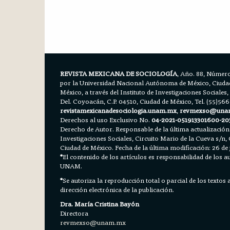
REVISTA MEXICANA DE SOCIOLOGÍA
, Año. 88, Número
por la Universidad Nacional Autónoma de México, Ciudad 
México, a través del Instituto de Investigaciones Sociales,
Del. Coyoacán, C.P. 04510, Ciudad de México, Tel. (55)56
revistamexicanadesociologia.unam.mx
,
revmexso@una
Derechos al uso Exclusivo No.
04-2021-051913301600-20
Derecho de Autor. Responsable de la última actualización
Investigaciones Sociales, Circuito Mario de la Cueva s/n, 
Ciudad de México. Fecha de la última modificación: 26 de 
*
El contenido de los artículos es responsabilidad de los aut
UNAM.
*
Se autoriza la reproducción total o parcial de los textos
dirección electrónica de la publicación.
Dra. María Cristina Bayón
Directora
revmexso@unam.mx