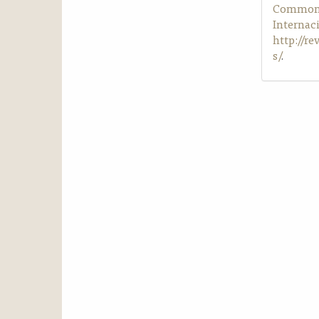
Commons 
Internac
http://r
s/
.