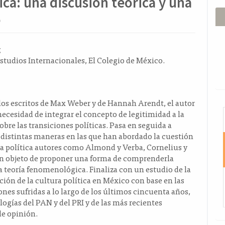
ica: una discusión teórica y una
o
ido
g
studios Internacionales, El Colegio de México.
l
o
 los escritos de Max Weber y de Hannah Arendt, el autor
I
necesidad de integrar el concepto de legitimidad a la
obre las transiciones políticas. Pasa en seguida a
s distintas maneras en las que han abordado la cuestión
ra política autores como Almond y Verba, Cornelius y
on objeto de proponer una forma de comprenderla
a teoría fenomenológica. Finaliza con un estudio de la
ión de la cultura política en México con base en las
nes sufridas a lo largo de los últimos cincuenta años,
ologías del PAN y del PRI y de las más recientes
de opinión.