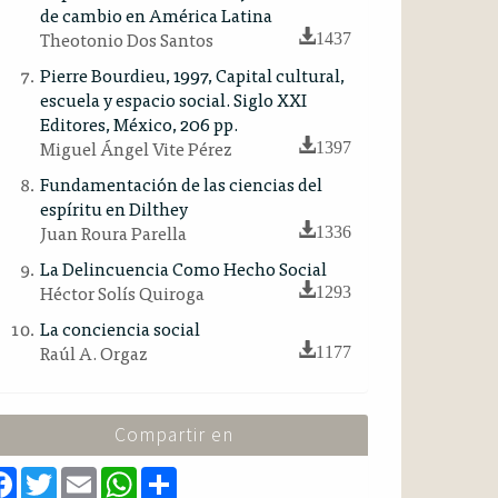
de cambio en América Latina
Theotonio Dos Santos
1437
Pierre Bourdieu, 1997, Capital cultural,
escuela y espacio social. Siglo XXI
Editores, México, 206 pp.
Miguel Ángel Vite Pérez
1397
Fundamentación de las ciencias del
espíritu en Dilthey
Juan Roura Parella
1336
La Delincuencia Como Hecho Social
Héctor Solís Quiroga
1293
La conciencia social
Raúl A. Orgaz
1177
Compartir en
F
T
E
W
S
a
w
m
h
h