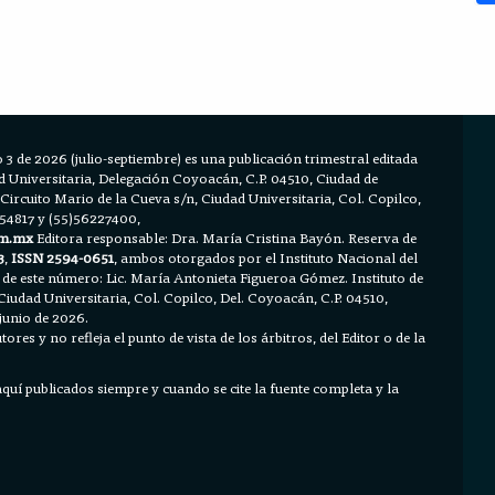
 3 de 2026 (julio-septiembre) es una publicación trimestral editada
Universitaria, Delegación Coyoacán, C.P. 04510, Ciudad de
 Circuito Mario de la Cueva s/n, Ciudad Universitaria, Col. Copilco,
654817 y (55)56227400,
m.mx
Editora responsable: Dra. María Cristina Bayón. Reserva de
3
,
ISSN 2594-0651
, ambos otorgados por el Instituto Nacional del
 de este número: Lic. María Antonieta Figueroa Gómez. Instituto de
Ciudad Universitaria, Col. Copilco, Del. Coyoacán, C.P. 04510,
junio de 2026.
ores y no refleja el punto de vista de los árbitros, del Editor o de la
 aquí publicados siempre y cuando se cite la fuente completa y la