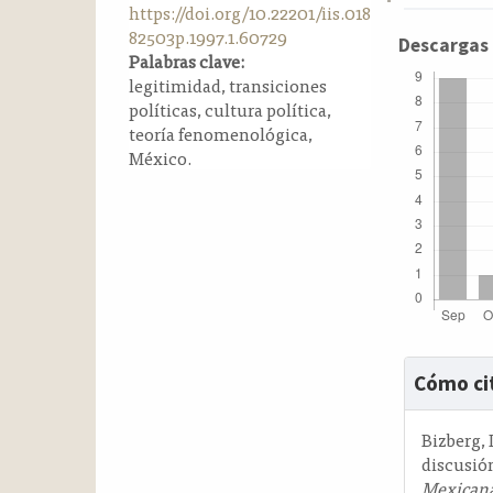
https://doi.org/10.22201/iis.018
a
82503p.1997.1.60729
l
Descargas
Palabras clave:
a
legitimidad, transiciones
t
políticas, cultura política,
e
teoría fenomenológica,
r
México.
a
l
Detalle
Cómo ci
del
artícul
Bizberg, 
discusió
Mexicana