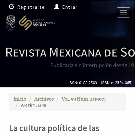
N
Registrarse
Entrar
a
Togg
v
navig
e
g
a
c
i
ó
n
p
r
i
ISSN: 0188-2503
ISSN-e: 2594-0651
n
c
Inicio
Archivos
Vol. 59 Núm. 1 (1997)
i
ARTÍCULOS
p
a
l
La cultura política de las
C