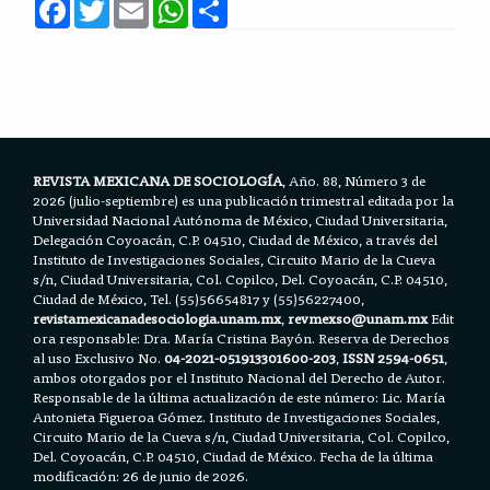
F
T
E
W
S
a
w
m
h
h
c
i
a
a
a
e
t
i
t
r
b
t
l
s
e
o
e
A
o
r
p
k
p
REVISTA MEXICANA DE SOCIOLOGÍA
, Año. 88, Número 3 de
2026 (julio-septiembre) es una publicación trimestral editada por la
Universidad Nacional Autónoma de México, Ciudad Universitaria,
Delegación Coyoacán, C.P. 04510, Ciudad de México, a través del
Instituto de Investigaciones Sociales, Circuito Mario de la Cueva
s/n, Ciudad Universitaria, Col. Copilco, Del. Coyoacán, C.P. 04510,
Ciudad de México, Tel. (55)56654817 y (55)56227400,
revistamexicanadesociologia.unam.mx
,
revmexso@unam.mx
Edit
ora responsable: Dra. María Cristina Bayón. Reserva de Derechos
al uso Exclusivo No.
04-2021-051913301600-203
,
ISSN 2594-0651
,
ambos otorgados por el Instituto Nacional del Derecho de Autor.
Responsable de la última actualización de este número: Lic. María
Antonieta Figueroa Gómez. Instituto de Investigaciones Sociales,
Circuito Mario de la Cueva s/n, Ciudad Universitaria, Col. Copilco,
Del. Coyoacán, C.P. 04510, Ciudad de México. Fecha de la última
modificación: 26 de junio de 2026.