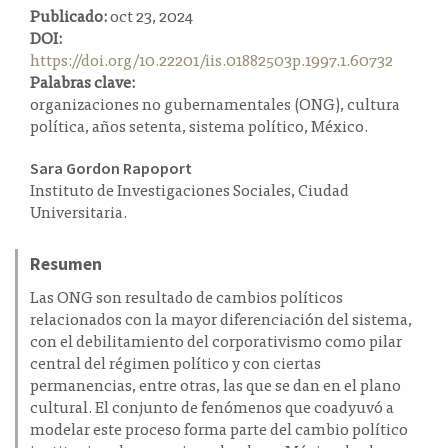
Publicado:
oct 23, 2024
a
DOI:
l
https://doi.org/10.22201/iis.01882503p.1997.1.60732
a
Palabras clave:
t
organizaciones no gubernamentales (ONG), cultura
e
política, años setenta, sistema político, México.
r
a
Contenido
l
Sara Gordon Rapoport
Instituto de Investigaciones Sociales, Ciudad
principal
Universitaria.
del
artículo
Resumen
Las ONG son resultado de cambios políticos
relacionados con la mayor diferenciación del sistema,
con el debilitamiento del corporativismo como pilar
central del régimen político y con ciertas
permanencias, entre otras, las que se dan en el plano
cultural. El conjunto de fenómenos que coadyuvó a
modelar este proceso forma parte del cambio político