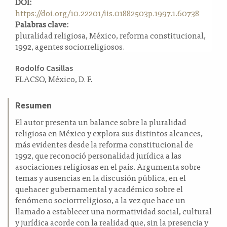
DOI:
a
https://doi.org/10.22201/iis.01882503p.1997.1.60738
l
Palabras clave:
a
pluralidad religiosa, México, reforma constitucional,
t
1992, agentes sociorreligiosos.
e
r
Contenido
Rodolfo Casillas
a
FLACSO, México, D. F.
principal
l
del
Resumen
artículo
El autor presenta un balance sobre la pluralidad
religiosa en México y explora sus distintos alcances,
más evidentes desde la reforma constitucional de
1992, que reconoció personalidad jurídica a las
asociaciones religiosas en el país. Argumenta sobre
temas y ausencias en la discusión pública, en el
quehacer gubernamental y académico sobre el
fenómeno sociorrreligioso, a la vez que hace un
llamado a establecer una normatividad social, cultural
y jurídica acorde con la realidad que, sin la presencia y