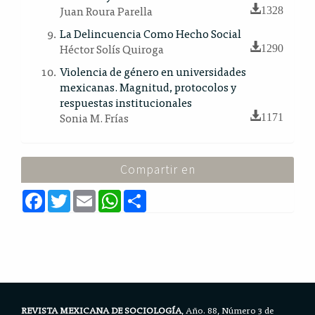
Juan Roura Parella
1328
La Delincuencia Como Hecho Social
Héctor Solís Quiroga
1290
Violencia de género en universidades
mexicanas. Magnitud, protocolos y
respuestas institucionales
Sonia M. Frías
1171
Compartir en
F
T
E
W
S
a
w
m
h
h
c
i
a
a
a
e
t
i
t
r
b
t
l
s
e
o
e
A
o
r
p
k
p
REVISTA MEXICANA DE SOCIOLOGÍA
, Año. 88, Número 3 de