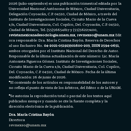
2026 (julio-septiembre) es una publicación trimestral editada por la
Universidad Nacional Autónoma de México, Ciudad Universitaria,
Delegación Coyoacán, C.P. 04510, Ciudad de México, a través del
Instituto de Investigaciones Sociales, Circuito Mario de la Cueva
s/n, Ciudad Universitaria, Col. Copilco, Del. Coyoacán, C.P. 04510,
Ciudad de México, Tel. (55)56654817 y (55)56227400,
revistamexicanadesociologia.unam.mx
,
revmexso@unam.mx
Edit
ora responsable: Dra. María Cristina Bayón. Reserva de Derechos
al uso Exclusivo No.
04-2021-051913301600-203
,
ISSN 2594-0651
,
ambos otorgados por el Instituto Nacional del Derecho de Autor.
Responsable de la última actualización de este número: Lic. María
Antonieta Figueroa Gómez. Instituto de Investigaciones Sociales,
Circuito Mario de la Cueva s/n, Ciudad Universitaria, Col. Copilco,
Del. Coyoacán, C.P. 04510, Ciudad de México. Fecha de la última
modificación: 26 de junio de 2026.
*
El contenido de los artículos es responsabilidad de los autores y
no refleja el punto de vista de los árbitros, del Editor o de la UNAM.
*
Se autoriza la reproducción total o parcial de los textos aquí
publicados siempre y cuando se cite la fuente completa y la
dirección electrónica de la publicación.
Dra. María Cristina Bayón
Directora
revmexso@unam.mx