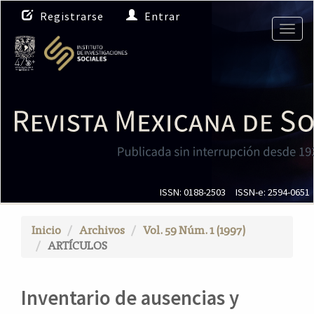
N
Registrarse
Entrar
a
Togg
v
navig
e
g
a
c
i
ó
n
p
r
i
ISSN: 0188-2503
ISSN-e: 2594-0651
n
c
Inicio
Archivos
Vol. 59 Núm. 1 (1997)
i
ARTÍCULOS
p
a
l
Inventario de ausencias y
C