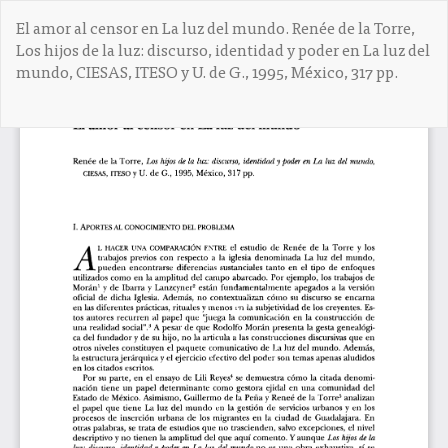
V
El amor al censor en La luz del mundo. Renée de la Torre,
o
Los hijos de la luz: discurso, identidad y poder en La luz del
l
mundo, CIESAS, ITESO y U. de G., 1995, México, 317 pp.
v
e
r
De
D
a
e
l
s
o
c
s
a
d
r
e
g
t
a
a
r
l
P
l
D
e
F
s
d
e