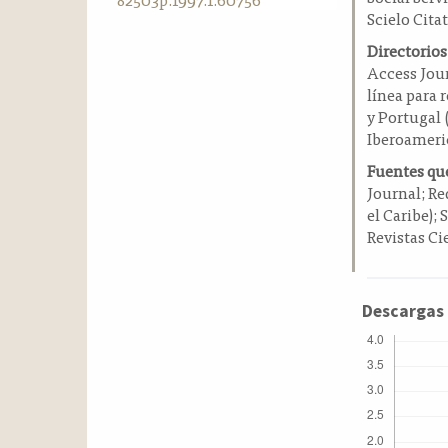
a
Scielo Cita
l
Directorios
a
Access Jou
t
línea para 
e
y Portugal 
r
Iberoameri
a
l
Fuentes que
Journal; Re
el Caribe); 
Revistas Ci
Descargas