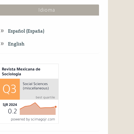
Idioma
Español (España)
English
ndex