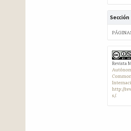
Sección
PÁGINAS
Revista 
Autónom
Commons 
Internac
http://r
s/
.