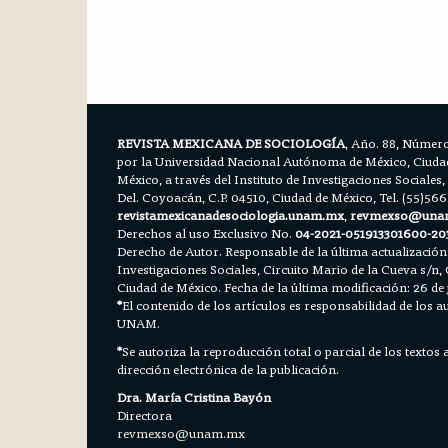
REVISTA MEXICANA DE SOCIOLOGÍA
, Año. 88, Número
por la Universidad Nacional Autónoma de México, Ciudad 
México, a través del Instituto de Investigaciones Sociales,
Del. Coyoacán, C.P. 04510, Ciudad de México, Tel. (55)56
revistamexicanadesociologia.unam.mx
,
revmexso@una
Derechos al uso Exclusivo No.
04-2021-051913301600-20
Derecho de Autor. Responsable de la última actualización
Investigaciones Sociales, Circuito Mario de la Cueva s/n, 
Ciudad de México. Fecha de la última modificación: 26 de 
*
El contenido de los artículos es responsabilidad de los aut
UNAM.
*
Se autoriza la reproducción total o parcial de los textos
dirección electrónica de la publicación.
Dra. María Cristina Bayón
Directora
revmexso@unam.mx