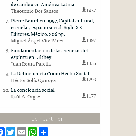
de cambio en América Latina
Theotonio Dos Santos
1437
Pierre Bourdieu, 1997, Capital cultural,
escuela y espacio social. Siglo XXI
Editores, México, 206 pp.
Miguel Ángel Vite Pérez
1397
Fundamentación de las ciencias del
espíritu en Dilthey
Juan Roura Parella
1336
La Delincuencia Como Hecho Social
Héctor Solís Quiroga
1293
La conciencia social
Raúl A. Orgaz
1177
Compartir en
F
T
E
W
S
a
w
m
h
h