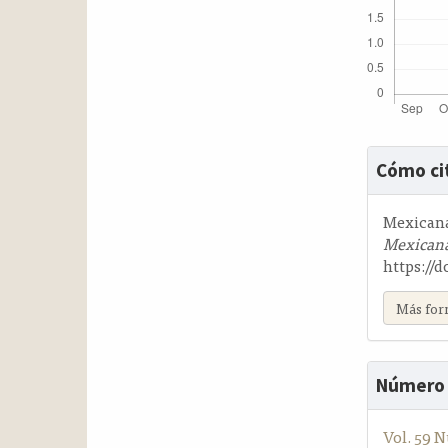
Detalle
Cómo ci
del
artícul
Mexicana 
Mexicana
https://d
Más for
Número
Vol. 59 N