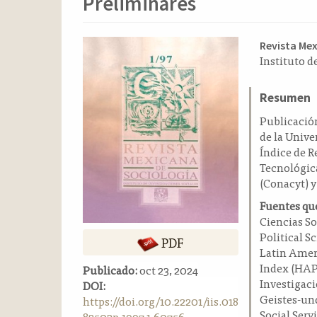
Preliminares
o
n
t
Barra
Conten
Revista Me
e
Instituto 
n
lateral
principa
i
del
del
d
Resumen
artículo
artícul
o
Publicación
p
de la Univ
r
Índice de R
i
Tecnológica
n
(Conacyt) y
c
i
Fuentes que
p
Ciencias S
a
Political S
PDF
l
Latin Amer
B
Index (HAPI
Publicado:
oct 23, 2024
a
Investigaci
DOI:
r
Geistes-und
https://doi.org/10.22201/iis.018
r
Social Serv
82503p.1997.1.60756