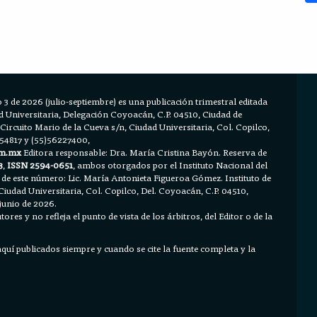
 3 de 2026 (julio-septiembre) es una publicación trimestral editada
Universitaria, Delegación Coyoacán, C.P. 04510, Ciudad de
 Circuito Mario de la Cueva s/n, Ciudad Universitaria, Col. Copilco,
654817 y (55)56227400,
m.mx
Editora responsable: Dra. María Cristina Bayón. Reserva de
3
,
ISSN 2594-0651
, ambos otorgados por el Instituto Nacional del
 de este número: Lic. María Antonieta Figueroa Gómez. Instituto de
Ciudad Universitaria, Col. Copilco, Del. Coyoacán, C.P. 04510,
junio de 2026.
ores y no refleja el punto de vista de los árbitros, del Editor o de la
 aquí publicados siempre y cuando se cite la fuente completa y la