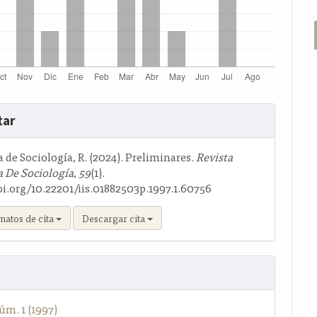
s
tar
o
de Sociología, R. (2024). Preliminares.
Revista
 De Sociología
,
59
(1).
oi.org/10.22201/iis.01882503p.1997.1.60756
matos de cita
Descargar cita
úm. 1 (1997)