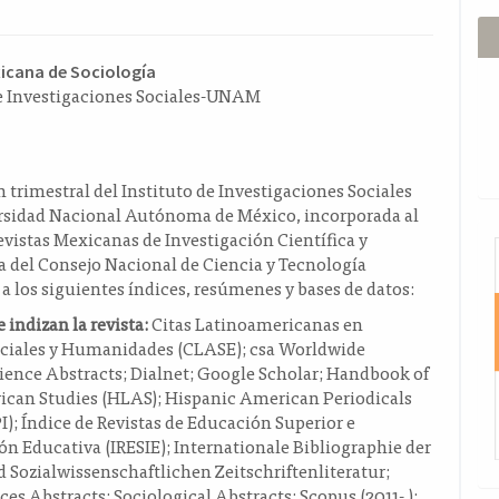
ido
xicana de Sociología
de Investigaciones Sociales-UNAM
l
o
 trimestral del Instituto de Investigaciones Sociales
ersidad Nacional Autónoma de México, incorporada al
evistas Mexicanas de Investigación Científica y
I
 del Consejo Nacional de Ciencia y Tecnología
 a los siguientes índices, resúmenes y bases de datos:
 indizan la revista:
Citas Latinoamericanas en
ociales y Humanidades (CLASE); csa Worldwide
cience Abstracts; Dialnet; Google Scholar; Handbook of
ican Studies (HLAS); Hispanic American Periodicals
); Índice de Revistas de Educación Superior e
ón Educativa (IRESIE); Internationale Bibliographie der
 Sozialwissenschaftlichen Zeitschriftenliteratur;
ices Abstracts; Sociological Abstracts; Scopus (2011- );