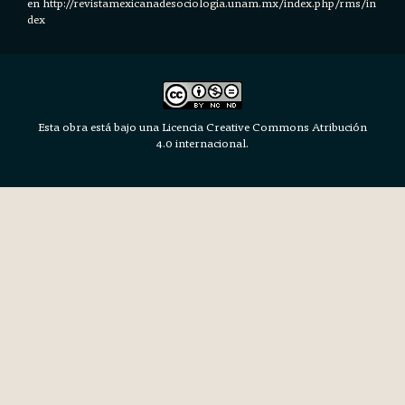
en h
ttp://revistamexicanadesociologia.unam.mx/index.php/rms/in
dex
Esta obra está bajo una Licencia Creative Commons Atribución
4.0 internacional.