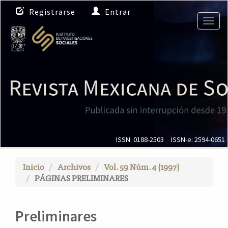
N
Registrarse
Entrar
a
Togg
v
navig
e
g
a
c
i
ó
n
p
r
i
ISSN: 0188-2503
ISSN-e: 2594-0651
n
c
Inicio
Archivos
Vol. 59 Núm. 4 (1997)
i
PÁGINAS PRELIMINARES
p
a
l
Preliminares
C