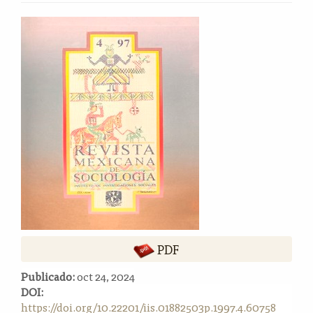
o
n
Barra
t
lateral
e
del
n
i
artículo
d
o
p
r
i
n
c
i
p
a
l
PDF
B
Publicado:
oct 24, 2024
a
DOI:
r
https://doi.org/10.22201/iis.01882503p.1997.4.60758
r