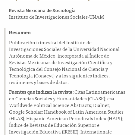
a
Contenido
Revista Mexicana de Sociología
l
Instituto de Investigaciones Sociales-UNAM
principal
a
t
del
e
Resumen
artículo
r
Publicación trimestral del Instituto de
a
Investigaciones Sociales de la Universidad Nacional
l
Autónoma de México, incorporada al Índice de
Revistas Mexicanas de Investigación Científica y
Tecnológica del Consejo Nacional de Ciencia y
Tecnología (Conacyt) y a los siguientes índices,
resúmenes y bases de datos:
Fuentes que indizan la revista:
Citas Latinoamericanas
en Ciencias Sociales y Humanidades (CLASE); csa
Worldwide Political Science Abstracts; Dialnet;
Google Scholar; Handbook of Latin American Studies
(HLAS); Hispanic American Periodicals Index (HAPI);
Índice de Revistas de Educación Superior e
Investigación Educativa (IRESIE); Internationale