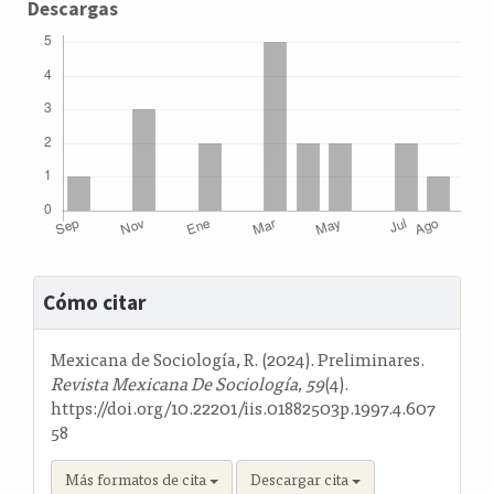
Descargas
Detalles
Cómo citar
del
artículo
Mexicana de Sociología, R. (2024). Preliminares.
Revista Mexicana De Sociología
,
59
(4).
https://doi.org/10.22201/iis.01882503p.1997.4.607
58
Más formatos de cita
Descargar cita