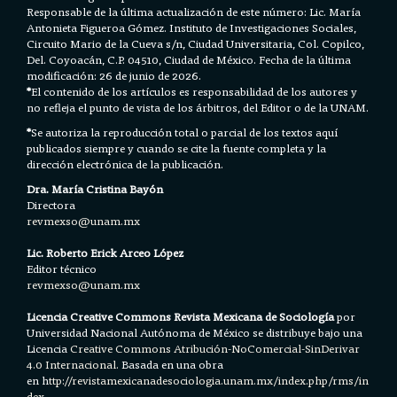
Responsable de la última actualización de este número: Lic. María
Antonieta Figueroa Gómez. Instituto de Investigaciones Sociales,
Circuito Mario de la Cueva s/n, Ciudad Universitaria, Col. Copilco,
Del. Coyoacán, C.P. 04510, Ciudad de México. Fecha de la última
modificación: 26 de junio de 2026.
*
El contenido de los artículos es responsabilidad de los autores y
no refleja el punto de vista de los árbitros, del Editor o de la UNAM.
*
Se autoriza la reproducción total o parcial de los textos aquí
publicados siempre y cuando se cite la fuente completa y la
dirección electrónica de la publicación.
Dra. María Cristina Bayón
Directora
revmexso@unam.mx
Lic. Roberto Erick Arceo López
Editor técnico
revmexso@unam.mx
Licencia Creative Commons Revista Mexicana de Sociología
por
Universidad Nacional Autónoma de México se distribuye bajo una
Licencia
Creative Commons Atribución-NoComercial-SinDerivar
4.0 Internacional.
Basada en una obra
en h
ttp://revistamexicanadesociologia.unam.mx/index.php/rms/in
dex