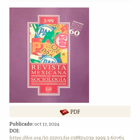
o
n
Barra
t
lateral
e
del
n
i
artículo
d
o
p
r
i
n
c
i
p
a
l
PDF
B
Publicado:
oct 17, 2024
a
DOI:
r
https://doi.org/10.22201/iis.01882503p.1999.3.60765
r