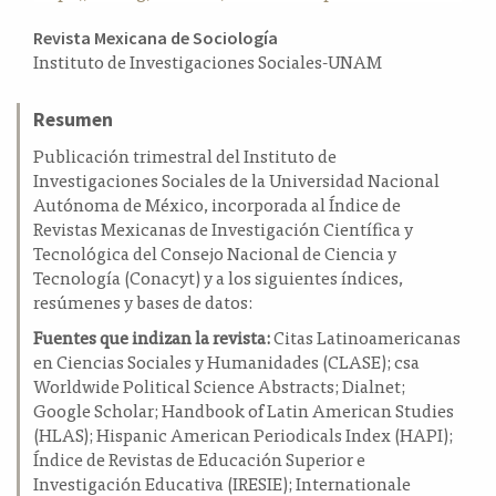
a
Contenido
Revista Mexicana de Sociología
l
Instituto de Investigaciones Sociales-UNAM
principal
a
t
del
e
Resumen
artículo
r
Publicación trimestral del Instituto de
a
Investigaciones Sociales de la Universidad Nacional
l
Autónoma de México, incorporada al Índice de
Revistas Mexicanas de Investigación Científica y
Tecnológica del Consejo Nacional de Ciencia y
Tecnología (Conacyt) y a los siguientes índices,
resúmenes y bases de datos:
Fuentes que indizan la revista:
Citas Latinoamericanas
en Ciencias Sociales y Humanidades (CLASE); csa
Worldwide Political Science Abstracts; Dialnet;
Google Scholar; Handbook of Latin American Studies
(HLAS); Hispanic American Periodicals Index (HAPI);
Índice de Revistas de Educación Superior e
Investigación Educativa (IRESIE); Internationale