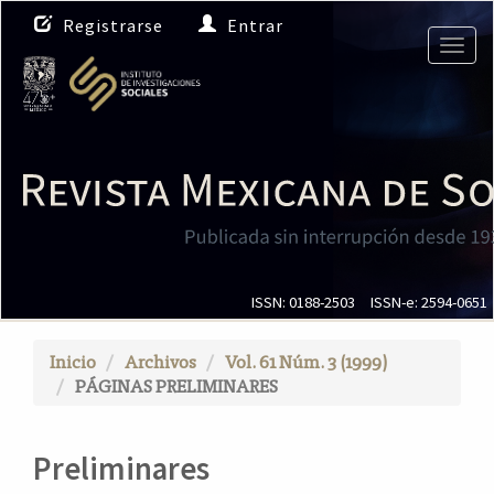
N
Registrarse
Entrar
a
Togg
v
navig
e
g
a
c
i
ó
n
p
r
i
ISSN: 0188-2503
ISSN-e: 2594-0651
n
c
Inicio
Archivos
Vol. 61 Núm. 3 (1999)
i
PÁGINAS PRELIMINARES
p
a
l
Preliminares
C