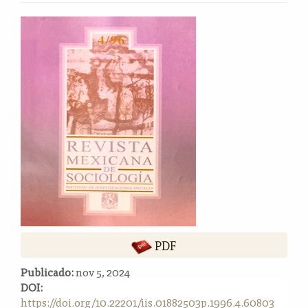
o
n
Barra
t
lateral
e
del
n
i
artículo
d
o
p
r
i
n
c
i
p
a
l
PDF
B
Publicado:
nov 5, 2024
a
DOI:
r
https://doi.org/10.22201/iis.01882503p.1996.4.60803
r