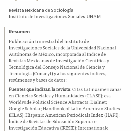
a
Contenido
Revista Mexicana de Sociología
l
Instituto de Investigaciones Sociales-UNAM
principal
a
t
del
e
Resumen
artículo
r
Publicación trimestral del Instituto de
a
Investigaciones Sociales de la Universidad Nacional
l
Autónoma de México, incorporada al Índice de
Revistas Mexicanas de Investigación Científica y
Tecnológica del Consejo Nacional de Ciencia y
Tecnología (Conacyt) y a los siguientes índices,
resúmenes y bases de datos:
Fuentes que indizan la revista:
Citas Latinoamericanas
en Ciencias Sociales y Humanidades (CLASE); csa
Worldwide Political Science Abstracts; Dialnet;
Google Scholar; Handbook of Latin American Studies
(HLAS); Hispanic American Periodicals Index (HAPI);
Índice de Revistas de Educación Superior e
Investigación Educativa (IRESIE); Internationale