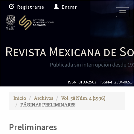
N
Registrarse
Entrar
a
Togg
v
navig
e
g
a
c
i
ó
n
p
r
i
ISSN: 0188-2503
ISSN-e: 2594-0651
n
c
Inicio
Archivos
Vol. 58 Núm. 4 (1996)
i
PÁGINAS PRELIMINARES
p
a
l
Preliminares
C