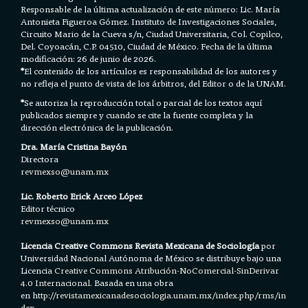
Responsable de la última actualización de este número: Lic. María
Antonieta Figueroa Gómez. Instituto de Investigaciones Sociales,
Circuito Mario de la Cueva s/n, Ciudad Universitaria, Col. Copilco,
Del. Coyoacán, C.P. 04510, Ciudad de México. Fecha de la última
modificación: 26 de junio de 2026.
*
El contenido de los artículos es responsabilidad de los autores y
no refleja el punto de vista de los árbitros, del Editor o de la UNAM.
*
Se autoriza la reproducción total o parcial de los textos aquí
publicados siempre y cuando se cite la fuente completa y la
dirección electrónica de la publicación.
Dra. María Cristina Bayón
Directora
revmexso@unam.mx
Lic. Roberto Erick Arceo López
Editor técnico
revmexso@unam.mx
Licencia Creative Commons Revista Mexicana de Sociología
por
Universidad Nacional Autónoma de México se distribuye bajo una
Licencia
Creative Commons Atribución-NoComercial-SinDerivar
4.0 Internacional.
Basada en una obra
en h
ttp://revistamexicanadesociologia.unam.mx/index.php/rms/in
dex