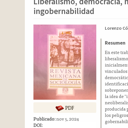
Liberalismo, democracia, 
o
n
ingobernabilidad
t
e
n
Barra
Conten
Lorenzo Có
i
lateral
principa
d
del
del
Resumen
o
p
artículo
artícul
En este trab
r
liberalism
i
inicialment
n
vinculados 
c
democrático
i
identificac
p
sobreponers
a
la idea de
l
neoliberali
PDF
B
producida p
a
los peligro
Publicado:
nov 5, 2024
r
gobernabil
DOI:
r