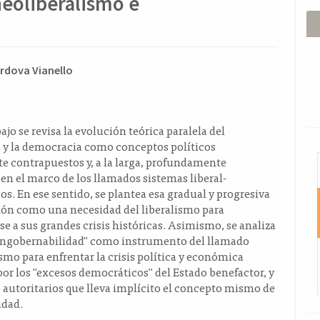
neoliberalismo e
ido
rdova Vianello
l
o
ajo se revisa la evolución teórica paralela del
o y la democracia como conceptos políticos
I
e contrapuestos y, a la larga, profundamente
en el marco de los llamados sistemas liberal-
s. En ese sentido, se plantea esa gradual y progresiva
ión como una nece­sidad del liberalismo para
e a sus grandes crisis históricas. Asimismo, se analiza
 "ingobernabilidad" como instrumento del llamado
smo para enfrentar la crisis política y económica
or los "excesos democráticos" del Estado benefactor, y
s autoritarios que lleva implícito el concepto mismo de
idad.