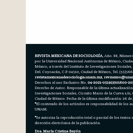
REVISTA MEXICANA DE SOCIOLOGÍA
, Año. 88, Número
por la Universidad Nacional Autónoma de México, Ciudad 
México, a través del Instituto de Investigaciones Sociales,
Del. Coyoacán, C.P. 04510, Ciudad de México, Tel. (55)56
revistamexicanadesociologia.unam.mx
,
revmexso@una
Derechos al uso Exclusivo No.
04-2021-051913301600-20
Derecho de Autor. Responsable de la última actualización
Investigaciones Sociales, Circuito Mario de la Cueva s/n, 
Ciudad de México. Fecha de la última modificación: 26 de 
*
El contenido de los artículos es responsabilidad de los aut
UNAM.
*
Se autoriza la reproducción total o parcial de los textos
dirección electrónica de la publicación.
Dra. María Cristina Bayón