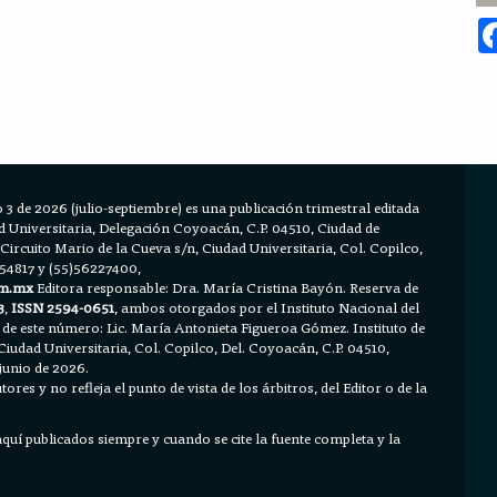
 3 de 2026 (julio-septiembre) es una publicación trimestral editada
Universitaria, Delegación Coyoacán, C.P. 04510, Ciudad de
 Circuito Mario de la Cueva s/n, Ciudad Universitaria, Col. Copilco,
654817 y (55)56227400,
m.mx
Editora responsable: Dra. María Cristina Bayón. Reserva de
3
,
ISSN 2594-0651
, ambos otorgados por el Instituto Nacional del
 de este número: Lic. María Antonieta Figueroa Gómez. Instituto de
Ciudad Universitaria, Col. Copilco, Del. Coyoacán, C.P. 04510,
junio de 2026.
ores y no refleja el punto de vista de los árbitros, del Editor o de la
 aquí publicados siempre y cuando se cite la fuente completa y la