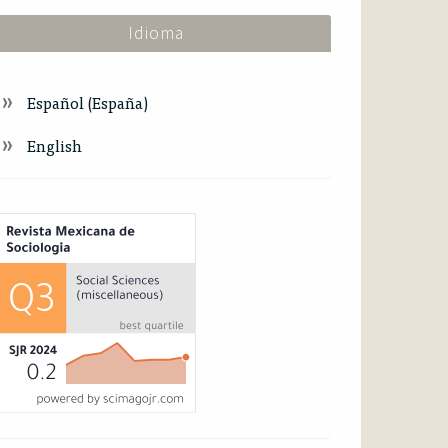
Idioma
Español (España)
English
ndex