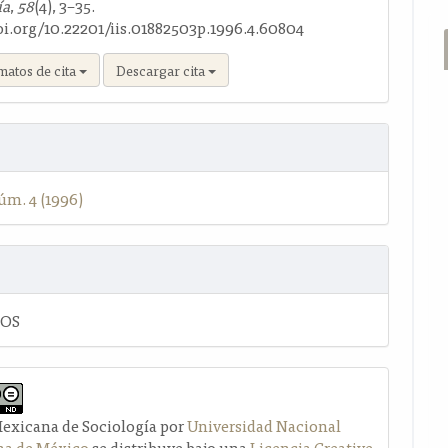
ía
,
58
(4), 3–35.
doi.org/10.22201/iis.01882503p.1996.4.60804
matos de cita
Descargar cita
úm. 4 (1996)
LOS
Mexicana de Sociología por
Universidad Nacional
a de México
se distribuye bajo una
Licencia Creative