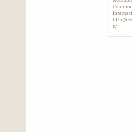
Commons 
Internac
http://r
s/
.