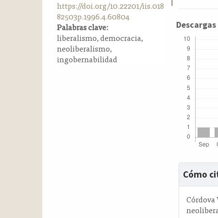
https://doi.org/10.22201/iis.018
a
82503p.1996.4.60804
l
Descargas
Palabras clave:
a
liberalismo, democracia,
t
neoliberalismo,
e
ingobernabilidad
r
a
l
Detalle
Cómo ci
del
artícul
Córdova V
neoliber