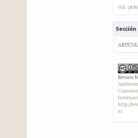
Vol. 58 N
Sección
ARTÍCU
Revista 
Autónom
Commons 
Internac
http://r
s/
.