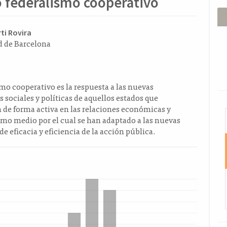
o federalismo cooperativo
ido
ti Rovira
d de Barcelona
l
o
smo co­operativo es la respuesta a las nuevas
 so­ciales y políticas de aquellos estados que
 de forma activa en las relaciones económicas y
I
omo medio por el cual se han adaptado a las nuevas
de eficacia y eficiencia de la acción pública.