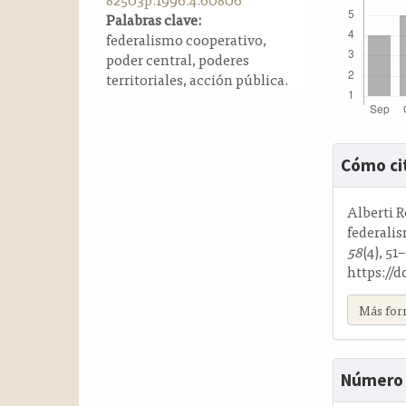
a
Palabras clave:
l
federalismo cooperativo,
a
poder central, poderes
t
territoriales, acción pública.
e
r
a
Detalle
l
Cómo ci
del
artícul
Alberti R
federali
58
(4), 51
https://
Más for
Número