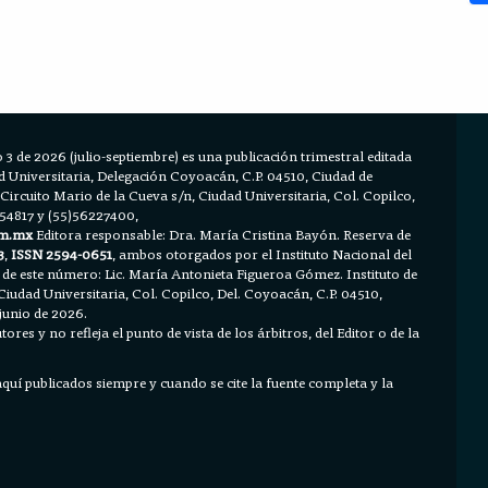
 3 de 2026 (julio-septiembre) es una publicación trimestral editada
Universitaria, Delegación Coyoacán, C.P. 04510, Ciudad de
 Circuito Mario de la Cueva s/n, Ciudad Universitaria, Col. Copilco,
654817 y (55)56227400,
m.mx
Editora responsable: Dra. María Cristina Bayón. Reserva de
3
,
ISSN 2594-0651
, ambos otorgados por el Instituto Nacional del
 de este número: Lic. María Antonieta Figueroa Gómez. Instituto de
Ciudad Universitaria, Col. Copilco, Del. Coyoacán, C.P. 04510,
junio de 2026.
ores y no refleja el punto de vista de los árbitros, del Editor o de la
 aquí publicados siempre y cuando se cite la fuente completa y la