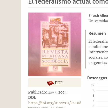
El federalismo actual com
o
n
t
Barra
Conten
Enoch Alber
e
Universida
n
lateral
principa
i
del
del
d
Resumen
artículo
artícul
o
El federali
p
condiciones
r
intervienen
i
sociales, c
n
exigencias 
c
i
p
Descargas
a
PDF
l
B
Publicado:
nov 5, 2024
a
DOI:
r
https://doi.org/10.22201/iis.018
r
82503p.1996.4.60806