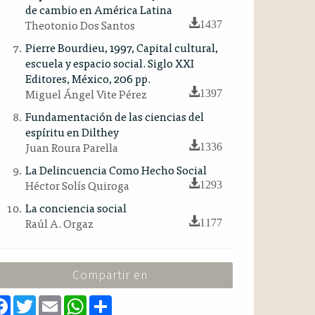
de cambio en América Latina
Theotonio Dos Santos
1437
Pierre Bourdieu, 1997, Capital cultural,
escuela y espacio social. Siglo XXI
Editores, México, 206 pp.
Miguel Ángel Vite Pérez
1397
Fundamentación de las ciencias del
espíritu en Dilthey
Juan Roura Parella
1336
La Delincuencia Como Hecho Social
Héctor Solís Quiroga
1293
La conciencia social
Raúl A. Orgaz
1177
Compartir en
F
T
E
W
S
a
w
m
h
h