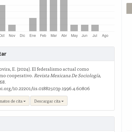
s
tar
o
ovira, E. (2024). El federalismo actual como
smo cooperativo.
Revista Mexicana De Sociología
,
–68.
doi.org/10.22201/iis.01882503p.1996.4.60806
matos de cita
Descargar cita