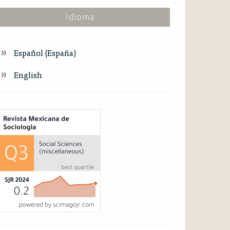
Idioma
Español (España)
English
ndex