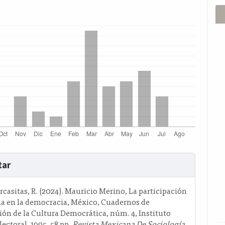
s
tar
o
casitas, R. (2024). Mauricio Merino, La participación
a en la democracia, México, Cuadernos de
ión de la Cultura Democrática, núm. 4, Instituto
lectoral, 1995, 58 pp.
Revista Mexicana De Sociología
,