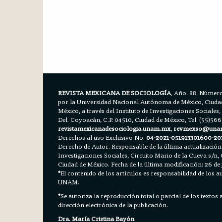
REVISTA MEXICANA DE SOCIOLOGÍA
, Año. 88, Número
por la Universidad Nacional Autónoma de México, Ciudad 
México, a través del Instituto de Investigaciones Sociales,
Del. Coyoacán, C.P. 04510, Ciudad de México, Tel. (55)56
revistamexicanadesociologia.unam.mx
,
revmexso@una
Derechos al uso Exclusivo No.
04-2021-051913301600-20
Derecho de Autor. Responsable de la última actualización
Investigaciones Sociales, Circuito Mario de la Cueva s/n, 
Ciudad de México. Fecha de la última modificación: 26 de 
*
El contenido de los artículos es responsabilidad de los aut
UNAM.
*
Se autoriza la reproducción total o parcial de los textos
dirección electrónica de la publicación.
Dra. María Cristina Bayón