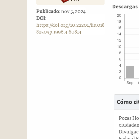
a
Descargas
Publicado:
nov 5, 2024
l
DOI:
a
https://doi.org/10.22201/iis.018
t
82503p.1996.4.60814
e
r
a
l
Detalle
Cómo ci
del
artícul
Pozas Hor
ciudadan
Divulgac
Federal E