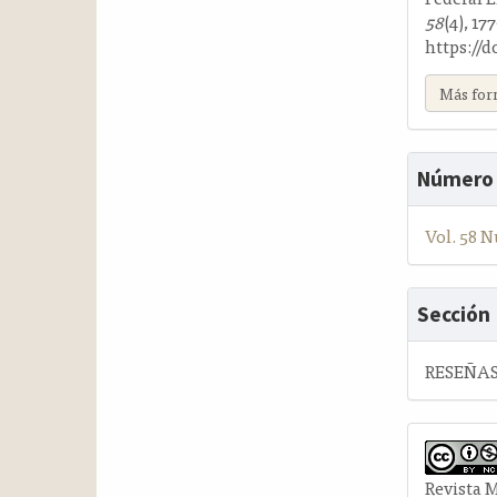
58
(4), 17
https://d
Más for
Número
Vol. 58 N
Sección
RESEÑAS
Revista 