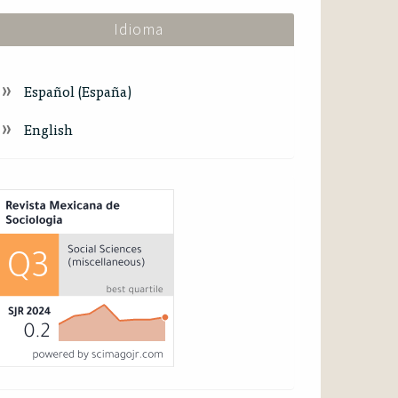
Idioma
Español (España)
English
ndex