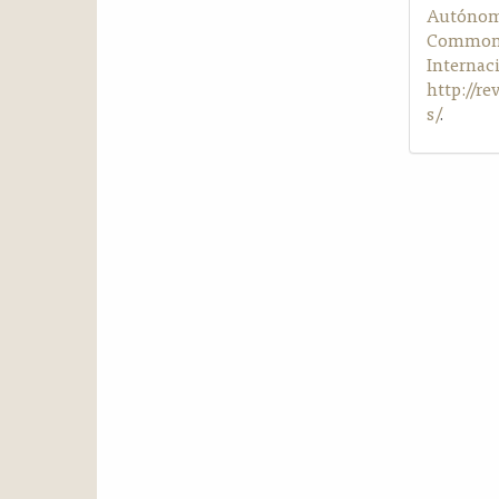
Autónom
Commons 
Internac
http://r
s/
.