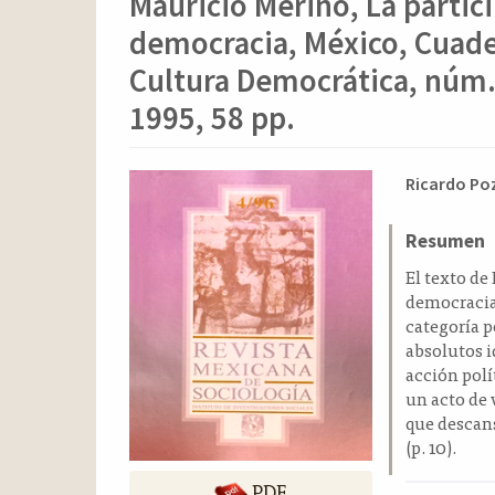
Mauricio Merino, La partic
o
n
democracia, México, Cuade
t
e
Cultura Democrática, núm. 4
n
1995, 58 pp.
i
d
o
Barra
Conten
Ricardo Po
p
lateral
principa
r
del
del
Resumen
i
n
artículo
artícul
El texto de
c
democracia,
i
categoría p
p
absolutos i
a
acción pol
l
un acto de 
B
que descans
a
(p. 10).
r
r
PDF