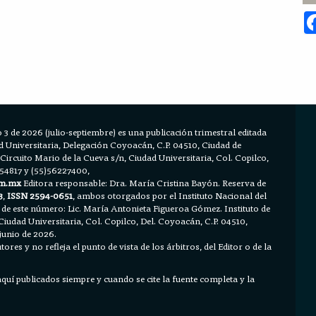
 3 de 2026 (julio-septiembre) es una publicación trimestral editada
Universitaria, Delegación Coyoacán, C.P. 04510, Ciudad de
 Circuito Mario de la Cueva s/n, Ciudad Universitaria, Col. Copilco,
654817 y (55)56227400,
m.mx
Editora responsable: Dra. María Cristina Bayón. Reserva de
3
,
ISSN 2594-0651
, ambos otorgados por el Instituto Nacional del
 de este número: Lic. María Antonieta Figueroa Gómez. Instituto de
Ciudad Universitaria, Col. Copilco, Del. Coyoacán, C.P. 04510,
junio de 2026.
ores y no refleja el punto de vista de los árbitros, del Editor o de la
 aquí publicados siempre y cuando se cite la fuente completa y la