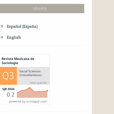
Idioma
Español (España)
English
ndex