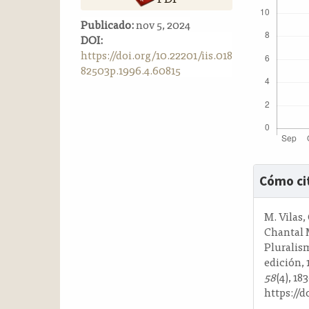
a
Publicado:
nov 5, 2024
l
DOI:
a
https://doi.org/10.22201/iis.018
t
82503p.1996.4.60815
e
r
a
l
Detalle
Cómo ci
del
artícul
M. Vilas,
Chantal 
Pluralis
edición, 
58
(4), 18
https://d