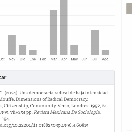
s
tar
o
 C. (2024). Una democracia radical de baja intensidad.
Mouffe, Dimensions of Radical Democracy.
m, Citizenship, Community, Verso, Londres, 1992, 2a
1995, vii+254 pp.
Revista Mexicana De Sociología
,
3–194.
oi.org/10.22201/iis.01882503p.1996.4.60815