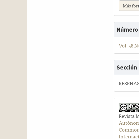
Más for
Número
Vol. 58 N
Sección
RESEÑAS
Revista 
Autónom
Commons 
Internac