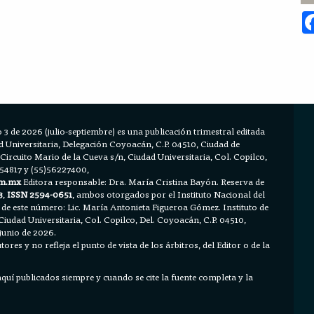
 3 de 2026 (julio-septiembre) es una publicación trimestral editada
Universitaria, Delegación Coyoacán, C.P. 04510, Ciudad de
 Circuito Mario de la Cueva s/n, Ciudad Universitaria, Col. Copilco,
654817 y (55)56227400,
m.mx
Editora responsable: Dra. María Cristina Bayón. Reserva de
3
,
ISSN 2594-0651
, ambos otorgados por el Instituto Nacional del
 de este número: Lic. María Antonieta Figueroa Gómez. Instituto de
Ciudad Universitaria, Col. Copilco, Del. Coyoacán, C.P. 04510,
junio de 2026.
ores y no refleja el punto de vista de los árbitros, del Editor o de la
 aquí publicados siempre y cuando se cite la fuente completa y la