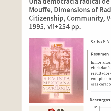
Una democracia radical de 
o
n
Mouffe, Dimensions of Rad
t
e
Citizenship, Community, Ve
n
1995, vii+254 pp.
i
d
o
Barra
Conten
Carlos M. Vi
p
lateral
principa
r
del
del
Resumen
i
n
artículo
artícul
En los años
c
ciudadanía
i
resultados 
p
compilación
a
esas caracte
l
B
a
Descargas
r
r
PDF