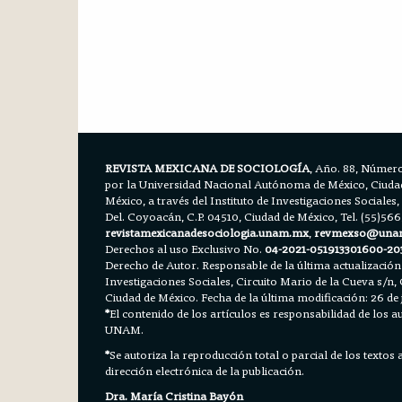
REVISTA MEXICANA DE SOCIOLOGÍA
, Año. 88, Número
por la Universidad Nacional Autónoma de México, Ciudad 
México, a través del Instituto de Investigaciones Sociales,
Del. Coyoacán, C.P. 04510, Ciudad de México, Tel. (55)56
revistamexicanadesociologia.unam.mx
,
revmexso@una
Derechos al uso Exclusivo No.
04-2021-051913301600-20
Derecho de Autor. Responsable de la última actualización
Investigaciones Sociales, Circuito Mario de la Cueva s/n, 
Ciudad de México. Fecha de la última modificación: 26 de 
*
El contenido de los artículos es responsabilidad de los aut
UNAM.
*
Se autoriza la reproducción total o parcial de los textos
dirección electrónica de la publicación.
Dra. María Cristina Bayón