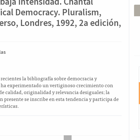
baja intensidad. Chantal
ical Democracy. Pluralism,
rso, Londres, 1992, 2a edición,
ido
las
l
I
o
 recientes la bibliografía sobre democracia y
 ha experimentado un vertiginoso crecimiento con
de calidad, originalidad y relevancia desiguales; la
 presente se inscribe en esta tendencia y participa de
rísticas.