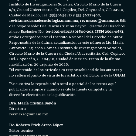
Instituto de Investigaciones Sociales, Circuito Mario de la Cueva
s/n, Ciudad Universitaria, Col. Copilco, Del. Coyoacán, C.P. 04510,
Ciudad de México, Tel. (55)56654817 y (55)56227400,
revistamexicanadesociologia.unam.mx
,
revmexso@unam.mx
Edit
ora responsable: Dra. María Cristina Bayón. Reserva de Derechos
al uso Exclusivo No.
04-2021-051913301600-203
,
ISSN 2594-0651
,
ambos otorgados por el Instituto Nacional del Derecho de Autor.
Responsable de la última actualización de este número: Lic. María
Antonieta Figueroa Gómez. Instituto de Investigaciones Sociales,
Circuito Mario de la Cueva s/n, Ciudad Universitaria, Col. Copilco,
Del. Coyoacán, C.P. 04510, Ciudad de México. Fecha de la última
modificación: 26 de junio de 2026.
*
El contenido de los artículos es responsabilidad de los autores y
no refleja el punto de vista de los árbitros, del Editor o de la UNAM.
*
Se autoriza la reproducción total o parcial de los textos aquí
publicados siempre y cuando se cite la fuente completa y la
dirección electrónica de la publicación.
Dra. María Cristina Bayón
Directora
revmexso@unam.mx
Lic. Roberto Erick Arceo López
Editor técnico
revmexso@unam.mx