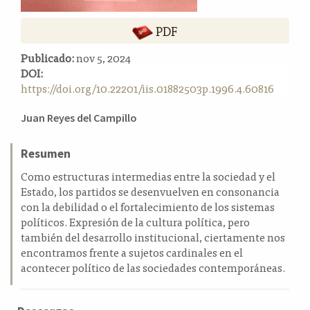
a
l
PDF
a
t
Publicado:
nov 5, 2024
e
DOI:
r
https://doi.org/10.22201/iis.01882503p.1996.4.60816
a
Contenido
l
Juan Reyes del Campillo
principal
del
Resumen
artículo
Como estructuras intermedias entre la sociedad y el
Estado, los partidos se desenvuelven en consonancia
con la debilidad o el fortalecimiento de los sistemas
políticos. Expresión de la cultura política, pero
también del desarrollo institucional, ciertamente nos
encontramos frente a sujetos cardinales en el
acontecer político de las sociedades contemporáneas.