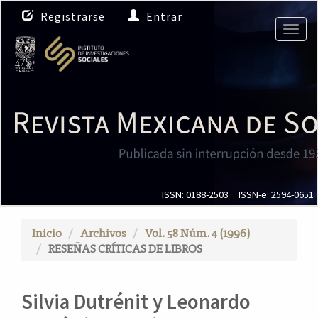
N
Registrarse
Entrar
a
Togg
v
navig
e
g
a
c
i
ó
n
p
r
i
ISSN: 0188-2503
ISSN-e: 2594-0651
n
c
Inicio
Archivos
Vol. 58 Núm. 4 (1996)
i
RESEÑAS CRÍTICAS DE LIBROS
p
a
l
Silvia Dutrénit y Leonardo
C