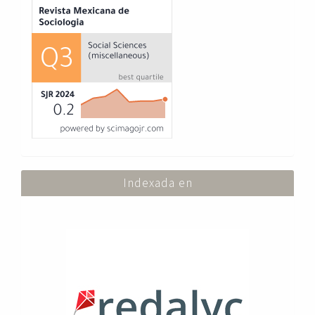
Index
Indexada en