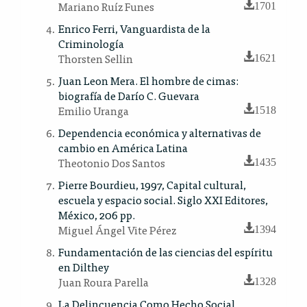
Mariano Ruíz Funes
1701
Enrico Ferri, Vanguardista de la
Criminología
Thorsten Sellin
1621
Juan Leon Mera. El hombre de cimas:
biografía de Darío C. Guevara
Emilio Uranga
1518
Dependencia económica y alternativas de
cambio en América Latina
Theotonio Dos Santos
1435
Pierre Bourdieu, 1997, Capital cultural,
escuela y espacio social. Siglo XXI Editores,
México, 206 pp.
Miguel Ángel Vite Pérez
1394
Fundamentación de las ciencias del espíritu
en Dilthey
Juan Roura Parella
1328
La Delincuencia Como Hecho Social