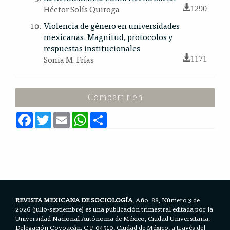
Héctor Solís Quiroga
1290
Violencia de género en universidades
mexicanas. Magnitud, protocolos y
respuestas institucionales
Sonia M. Frías
1171
Compartir en
F
T
E
W
S
a
w
m
h
h
c
i
a
a
a
e
t
i
t
r
b
t
l
s
e
o
e
A
o
r
p
k
p
REVISTA MEXICANA DE SOCIOLOGÍA
, Año. 88, Número 3 de
2026 (julio-septiembre) es una publicación trimestral editada por la
Universidad Nacional Autónoma de México, Ciudad Universitaria,
Delegación Coyoacán, C.P. 04510, Ciudad de México, a través del