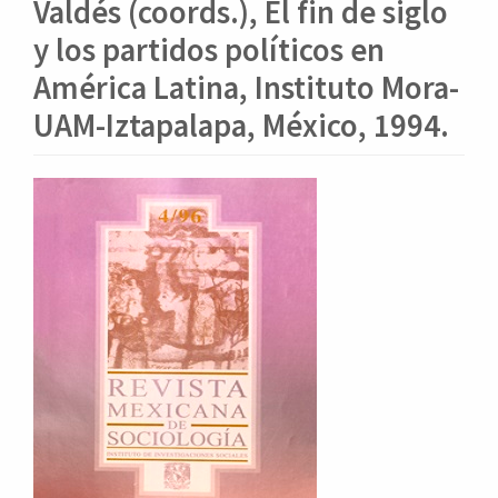
o
Valdés (coords.), El fin de siglo
n
y los partidos políticos en
t
e
América Latina, Instituto Mora-
n
UAM-Iztapalapa, México, 1994.
i
d
o
Barra
p
lateral
r
i
del
n
artículo
c
i
p
a
l
B
a
r
r