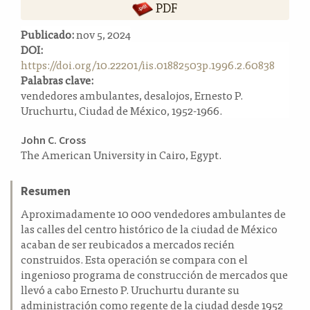
PDF
a
l
Publicado:
nov 5, 2024
a
DOI:
t
https://doi.org/10.22201/iis.01882503p.1996.2.60838
e
Palabras clave:
r
vendedores ambulantes, desalojos, Ernesto P.
a
Uruchurtu, Ciudad de México, 1952-1966.
l
Contenido
John C. Cross
The American University in Cairo, Egypt.
principal
del
Resumen
artículo
Aproximadamente 10 000 vendedores ambulantes de
las calles del centro histórico de la ciudad de México
acaban de ser reubicados a mercados recién
construidos. Esta operación se compara con el
ingenioso programa de construcción de mercados que
llevó a cabo Ernesto P. Uruchurtu durante su
administración como regente de la ciudad desde 1952