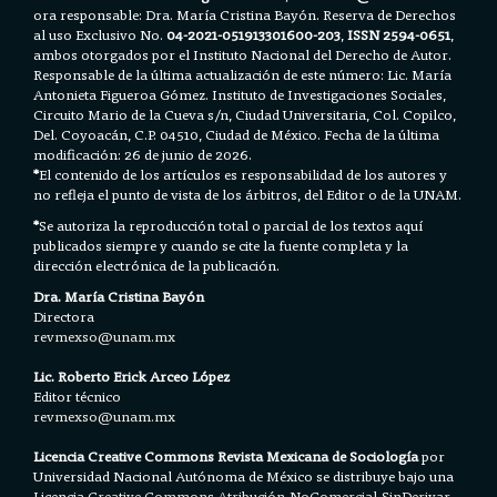
ora responsable: Dra. María Cristina Bayón. Reserva de Derechos
al uso Exclusivo No.
04-2021-051913301600-203
,
ISSN 2594-0651
,
ambos otorgados por el Instituto Nacional del Derecho de Autor.
Responsable de la última actualización de este número: Lic. María
Antonieta Figueroa Gómez. Instituto de Investigaciones Sociales,
Circuito Mario de la Cueva s/n, Ciudad Universitaria, Col. Copilco,
Del. Coyoacán, C.P. 04510, Ciudad de México. Fecha de la última
modificación: 26 de junio de 2026.
*
El contenido de los artículos es responsabilidad de los autores y
no refleja el punto de vista de los árbitros, del Editor o de la UNAM.
*
Se autoriza la reproducción total o parcial de los textos aquí
publicados siempre y cuando se cite la fuente completa y la
dirección electrónica de la publicación.
Dra. María Cristina Bayón
Directora
revmexso@unam.mx
Lic. Roberto Erick Arceo López
Editor técnico
revmexso@unam.mx
Licencia Creative Commons Revista Mexicana de Sociología
por
Universidad Nacional Autónoma de México se distribuye bajo una
Licencia
Creative Commons Atribución-NoComercial-SinDerivar