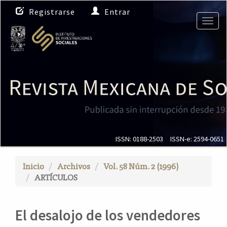
N
Registrarse
Entrar
a
Togg
v
navig
e
g
a
c
i
ó
n
p
r
i
ISSN: 0188-2503
ISSN-e: 2594-0651
n
c
Inicio
Archivos
Vol. 58 Núm. 2 (1996)
i
ARTÍCULOS
p
a
l
El desalojo de los vendedores
C