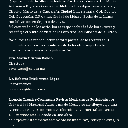
Responsable de la última actualización de este número: Lic. María
Antonieta Figueroa Gómez. Instituto de Investigaciones Sociales,
Circuito Mario de la Cueva s/n, Ciudad Universitaria, Col. Copilco,
Del. Coyoacán, C.P. 04510, Ciudad de México. Fecha de la última
modificación: 26 de junio de 2026.
*
El contenido de los artículos es responsabilidad de los autores y
no refleja el punto de vista de los árbitros, del Editor o de la UNAM.
*
Se autoriza la reproducción total o parcial de los textos aquí
publicados siempre y cuando se cite la fuente completa y la
dirección electrónica de la publicación.
Dra. María Cristina Bayón
Directora
revmexso@unam.mx
Lic. Roberto Erick Arceo López
Editor técnico
revmexso@unam.mx
Licencia Creative Commons Revista Mexicana de Sociología
por
Universidad Nacional Autónoma de México se distribuye bajo una
Licencia
Creative Commons Atribución-NoComercial-SinDerivar
4.0 Internacional.
Basada en una obra
en h
ttp://revistamexicanadesociologia.unam.mx/index.php/rms/in
dex