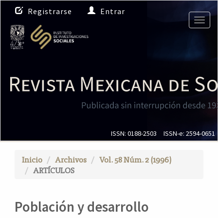
N
Registrarse
Entrar
a
Togg
v
navig
e
g
a
c
i
ó
n
p
r
i
ISSN: 0188-2503
ISSN-e: 2594-0651
n
c
Inicio
Archivos
Vol. 58 Núm. 2 (1996)
i
ARTÍCULOS
p
a
l
Población y desarrollo
C