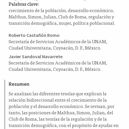
Palabras clave:
a
crecimiento de la población, desarrollo económico,
l
Malthus, Simon, Julian, Club de Roma, regulación y
a
transición demográfica, mujer, política poblacional.
t
e
Contenido
Roberto Castañón Romo
r
Secretaría de Servicios Académicos de la UNAM,
principal
a
Ciudad Universitaria, Coyoacán, D. F., México.
l
del
Javier Sandoval Navarrete
artículo
Secretaría de Servicios Académicos de la UNAM,
Ciudad Universitaria, Coyoacán, D. F., México.
Resumen
Se analizan las diferentes teorías que explican la
relación bidireccional entre el crecimiento de la
población y el desarrollo económico. Se revisan, por
tanto, las posiciones de Malthus, Simon, Julian, del
Club de Roma, las teorías de la regulación y de la
transición demográfica, con el propósito de ayudar en