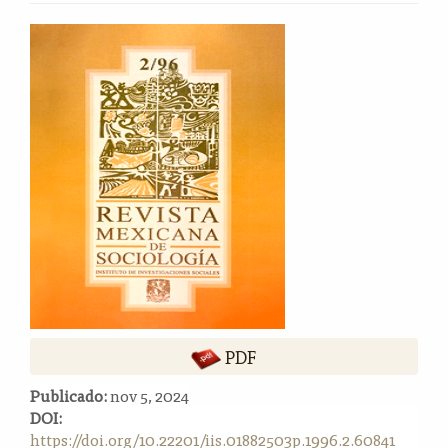
o
n
Barra
t
lateral
e
del
n
i
artículo
d
o
p
r
i
n
c
i
p
a
l
PDF
B
Publicado:
nov 5, 2024
a
DOI:
r
https://doi.org/10.22201/iis.01882503p.1996.2.60841
r