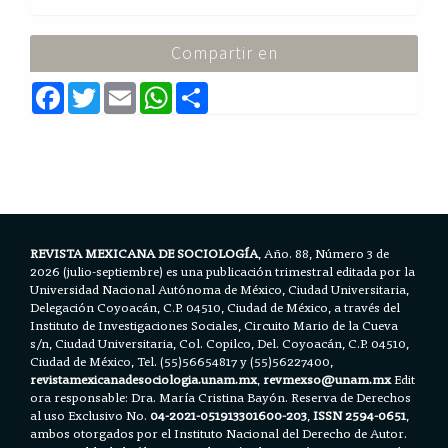
Compartir en
F
T
E
W
S
a
w
m
h
h
c
i
a
a
a
e
t
i
t
r
b
t
l
s
e
o
e
A
o
r
p
k
p
REVISTA MEXICANA DE SOCIOLOGÍA
, Año. 88, Número 3 de
2026 (julio-septiembre) es una publicación trimestral editada por la
Universidad Nacional Autónoma de México, Ciudad Universitaria,
Delegación Coyoacán, C.P. 04510, Ciudad de México, a través del
Instituto de Investigaciones Sociales, Circuito Mario de la Cueva
s/n, Ciudad Universitaria, Col. Copilco, Del. Coyoacán, C.P. 04510,
Ciudad de México, Tel. (55)56654817 y (55)56227400,
revistamexicanadesociologia.unam.mx
,
revmexso@unam.mx
Edit
ora responsable: Dra. María Cristina Bayón. Reserva de Derechos
al uso Exclusivo No.
04-2021-051913301600-203
,
ISSN 2594-0651
,
ambos otorgados por el Instituto Nacional del Derecho de Autor.