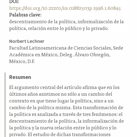
DOI:
a
https://doi.org/10.22201/iis.01882503p.1996.1.60845
l
Palabras clave:
a
descentramiento de la política, informalización de la
t
política, relación entre lo público y lo privado.
e
r
Contenido
Norbert Lechner
a
Facultad Latinoamericana de Ciencias Sociales, Sede
principal
l
Académica en México, Deleg. Álvaro Obregón,
del
México, D.F.
artículo
Resumen
El argumento central del artículo afirma que en los
últimos años asistimos no sólo a un cambio del
contexto en que tiene lugar la política, sino a un
cambio de la política misma. Esta transformación de
la política es analizada a través de tres fenómenos: el
descentramiento de la política, la informalización de
la política y la nueva relación entre lo público y lo
privado. El estudio de dichas transformaciones