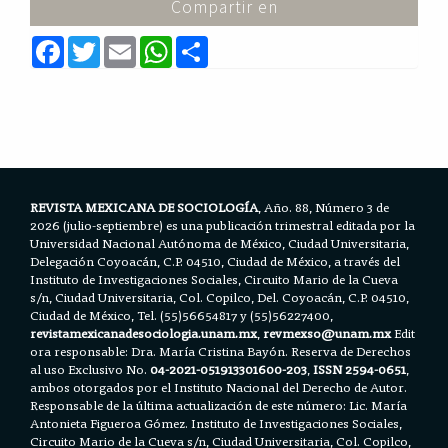
Compartir en
F
T
E
W
S
a
w
m
h
h
c
i
a
a
a
e
t
i
t
r
b
t
l
s
e
o
e
A
o
r
p
k
p
REVISTA MEXICANA DE SOCIOLOGÍA
, Año. 88, Número 3 de
2026 (julio-septiembre) es una publicación trimestral editada por la
Universidad Nacional Autónoma de México, Ciudad Universitaria,
Delegación Coyoacán, C.P. 04510, Ciudad de México, a través del
Instituto de Investigaciones Sociales, Circuito Mario de la Cueva
s/n, Ciudad Universitaria, Col. Copilco, Del. Coyoacán, C.P. 04510,
Ciudad de México, Tel. (55)56654817 y (55)56227400,
revistamexicanadesociologia.unam.mx
,
revmexso@unam.mx
Edit
ora responsable: Dra. María Cristina Bayón. Reserva de Derechos
al uso Exclusivo No.
04-2021-051913301600-203
,
ISSN 2594-0651
,
ambos otorgados por el Instituto Nacional del Derecho de Autor.
Responsable de la última actualización de este número: Lic. María
Antonieta Figueroa Gómez. Instituto de Investigaciones Sociales,
Circuito Mario de la Cueva s/n, Ciudad Universitaria, Col. Copilco,