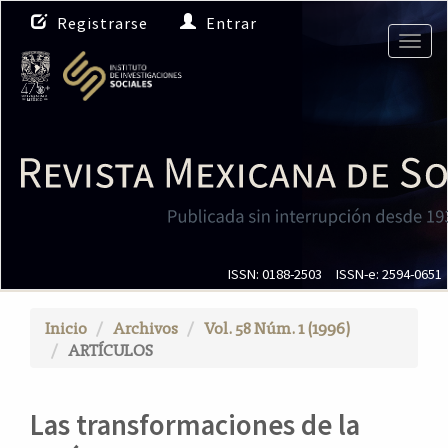
N
Registrarse
Entrar
a
Togg
v
navig
e
g
a
c
i
ó
n
p
r
i
ISSN: 0188-2503
ISSN-e: 2594-0651
n
c
Inicio
Archivos
Vol. 58 Núm. 1 (1996)
i
ARTÍCULOS
p
a
l
Las transformaciones de la
C