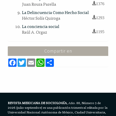
Juan Roura Parella
1376
La Delincuencia Como Hecho Social
Héctor Solís Quiroga
1293
La conciencia social
Raúl A. Orgaz
1195
Compartir en
F
T
E
W
S
a
w
m
h
h
c
i
a
a
a
e
t
i
t
r
b
t
l
s
e
o
e
A
o
r
p
k
p
REVISTA MEXICANA DE SOCIOLOGÍA
, Año. 88, Número 3 de
2026 (julio-septiembre) es una publicación trimestral editada por la
Universidad Nacional Autónoma de México, Ciudad Universitaria,