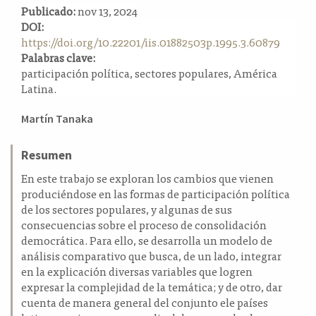
Publicado:
nov 13, 2024
a
DOI:
l
https://doi.org/10.22201/iis.01882503p.1995.3.60879
a
Palabras clave:
t
participación política, sectores populares, América
e
Latina.
r
a
Contenido
l
Martín Tanaka
principal
del
Resumen
artículo
En este trabajo se exploran los cambios que vienen
produciéndose en las formas de participación política
de los sectores populares, y algunas de sus
consecuencias sobre el proceso de consolidación
democrática. Para ello, se desarrolla un modelo de
análisis comparativo que busca, de un lado, integrar
en la explicación diversas variables que logren
expresar la complejidad de la temática; y de otro, dar
cuenta de manera general del conjunto ele países