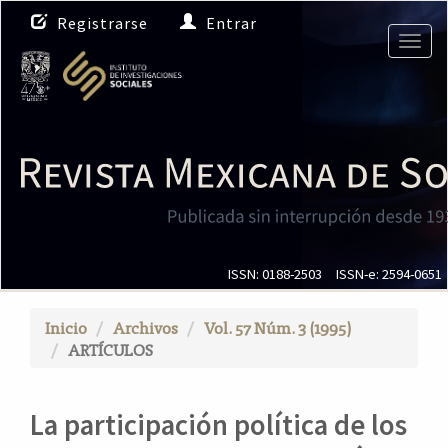
N
Registrarse
Entrar
a
Togg
v
navig
e
g
a
c
i
ó
n
p
r
i
ISSN: 0188-2503
ISSN-e: 2594-0651
n
c
Inicio
Archivos
Vol. 57 Núm. 3 (1995)
i
ARTÍCULOS
p
a
l
La participación política de los
C