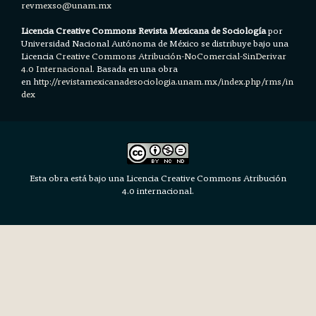
revmexso@unam.mx
Licencia Creative Commons Revista Mexicana de Sociología
por
Universidad Nacional Autónoma de México se distribuye bajo una
Licencia
Creative Commons Atribución-NoComercial-SinDerivar
4.0 Internacional.
Basada en una obra
en h
ttp://revistamexicanadesociologia.unam.mx/index.php/rms/in
dex
Esta obra está bajo una Licencia Creative Commons Atribución
4.0 internacional.