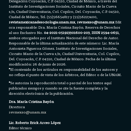
Delegación Coyoacán, C.P. 04510, Ciudad de México, a través del
Instituto de Investigaciones Sociales, Circuito Mario de la Cueva
s/n, Ciudad Universitaria, Col. Copilco, Del. Coyoacán, C.P. 04510,
Ciudad de México, Tel. (55)56654817 y (55)56227400,
revistamexicanadesociologia.unam.mx
,
revmexso@unam.mx
Edit
ora responsable: Dra. María Cristina Bayón. Reserva de Derechos
al uso Exclusivo No.
04-2021-051913301600-203
,
ISSN 2594-0651
,
ambos otorgados por el Instituto Nacional del Derecho de Autor.
Responsable de la última actualización de este número: Lic. María
Antonieta Figueroa Gómez. Instituto de Investigaciones Sociales,
Circuito Mario de la Cueva s/n, Ciudad Universitaria, Col. Copilco,
Del. Coyoacán, C.P. 04510, Ciudad de México. Fecha de la última
modificación: 26 de junio de 2026.
*
El contenido de los artículos es responsabilidad de los autores y
no refleja el punto de vista de los árbitros, del Editor o de la UNAM.
*
Se autoriza la reproducción total o parcial de los textos aquí
publicados siempre y cuando se cite la fuente completa y la
dirección electrónica de la publicación.
Dra. María Cristina Bayón
Directora
revmexso@unam.mx
Lic. Roberto Erick Arceo López
Editor técnico