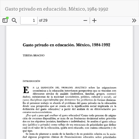
V
De
D
Gasto privado en educación. México, 1984-1992
o
e
l
s
v
c
e
a
r
r
a
g
l
a
o
r
s
P
d
D
e
F
t
a
l
l
e
s
d
e