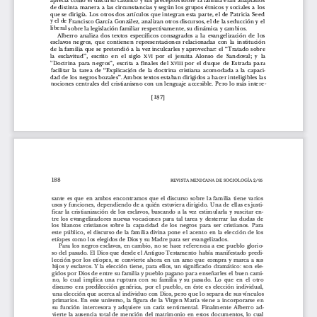
l
a
r
t
í
c
u
l
o