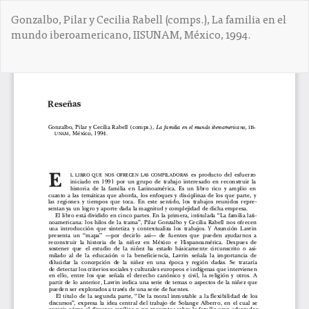
V
Gonzalbo, Pilar y Cecilia Rabell (comps.), La familia en el
o
mundo iberoamericano, IIS­UNAM, México, 1994.
l
v
e
De
D
r
e
a
s
l
c
o
a
s
r
d
g
e
a
t
r
a
P
l
D
l
F
e
s
d
e